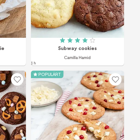
 av 5 (15 röster)
Betyg: 4 av 5 (1348 röster)
ie
Subway cookies
Camilla Hamid
1 h
POPULÄRT