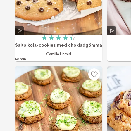
Betyg: 4.3 av 5 (6 röster)
Salta kola-cookies med chokladgömma
Camilla Hamid
45 min