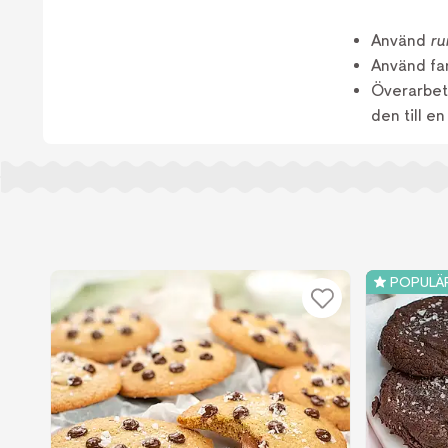
Använd
ru
Använd far
Överarbeta
den till e
POPULÄ