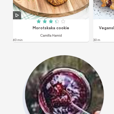
Betyg: 3.3 av 5 (9 röster)
Morotskaka cookie
Vegansk
Camilla Hamid
40 min
30 m