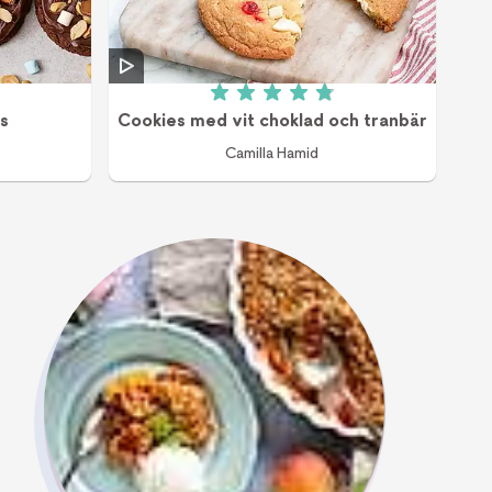
v 5 (3 röster)
Betyg: 4.9 av 5 (12 röster)
s
Cookies med vit choklad och tranbär
Camilla Hamid