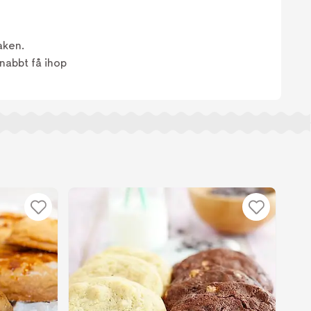
aken.
snabbt få ihop