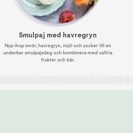
Smulpaj med havregryn
Nyp ihop smör, havregryn, mjöl och socker till en
H
underbar smulpajsdeg och kombinera med valfria
frukter och bär.
mä