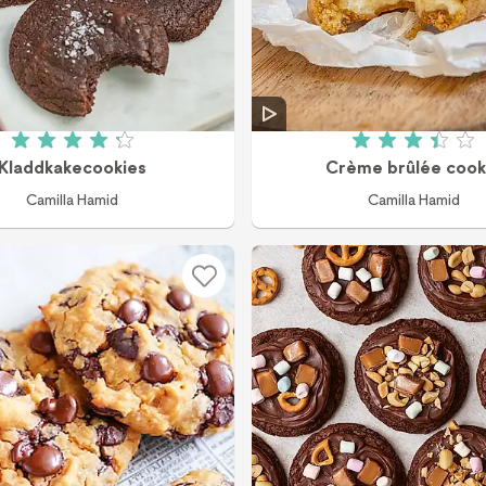
Betyg: 4.2 av 5 (37 röster)
Betyg: 3.4
Kladdkakecookies
Crème brûlée cook
Camilla Hamid
Camilla Hamid