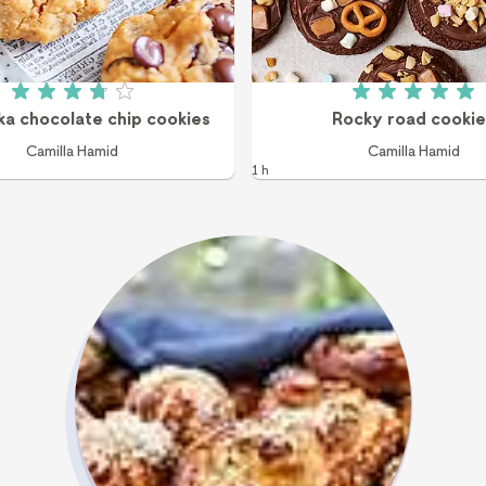
Betyg: 3.8 av 5 (103 röster)
Betyg: 5 a
a chocolate chip cookies
Rocky road cookie
Camilla Hamid
Camilla Hamid
1 h