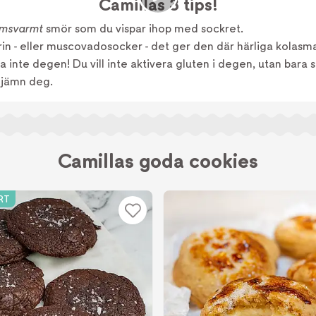
Camillas 3 tips!
msvarmt
smör som du vispar ihop med sockret.
in - eller muscovadosocker - det ger den där härliga kolasm
 inte degen! Du vill inte aktivera gluten i degen, utan bara 
n jämn deg.
Camillas goda cookies
RT