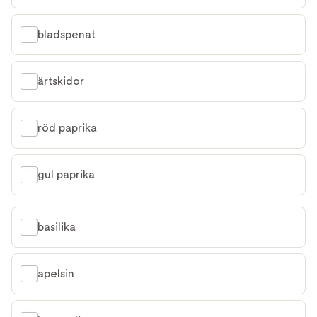
bladspenat
ärtskidor
röd paprika
gul paprika
basilika
apelsin