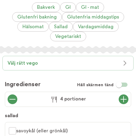
Bakverk
GI
GI - mat
Glutenfri bakning
Glutenfria middagstips
Hälsomat
Sallad
Vardagsmiddag
Vegetariskt
Välj rätt vego
Ingredienser
Håll skärmen tänd
4 portioner
sallad
savoykål (eller grönkål)