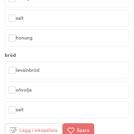
salt
honung
bröd
levainbröd
olivolja
salt
Lägg i inköpslista
Spara