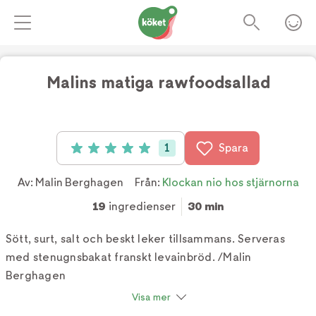
Malins matiga rawfoodsallad
Foto:
TV4
1
Spara
Betyg: 5 av 5 (1 röster)
Av:
Malin Berghagen
Från:
Klockan nio hos stjärnorna
19
ingredienser
30 min
Sött, surt, salt och beskt leker tillsammans. Serveras
med stenugnsbakat franskt levainbröd. /Malin
Berghagen
Visa mer