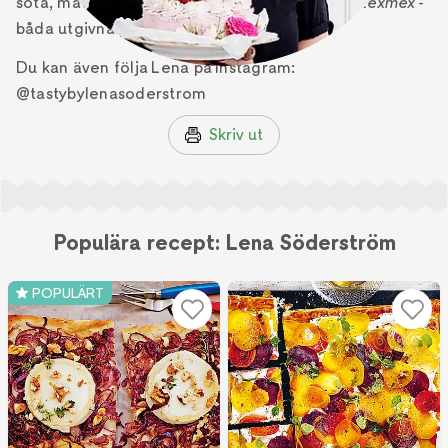
söta, matiga och gröna och
Hamburgare och texmex
-
båda utgivna på Bokförlaget Semic.
Du kan även följa Lena på Instagram:
@tastybylenasoderstrom
Skriv ut
Populära recept: Lena Söderström
POPULÄRT