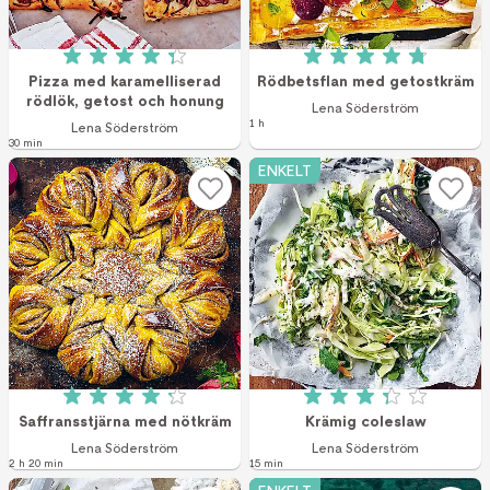
Betyg: 4.3 av 5 (10 röster)
Betyg: 4.8 av 5 (4
Pizza med karamelliserad
Rödbetsflan med getostkräm
rödlök, getost och honung
Lena Söderström
1 h
Lena Söderström
30 min
ENKELT
Betyg: 4.2 av 5 (6 röster)
Betyg: 3.3 av 5 (6
Saffransstjärna med nötkräm
Krämig coleslaw
Lena Söderström
Lena Söderström
2 h 20 min
15 min