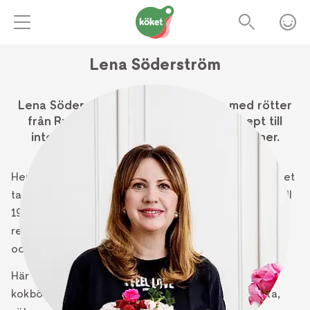
Lena Söderström
Lena Söderström är matjournalisten med rötter
från Ryssland som skriver alltifrån recept till
intervjuer med kända kockar och personer.
Hennes recept är skrivna på pedagogiskt sätt, mycket
tack vare sitt jobb på KF Provkök där hon arbetade till
1996 med receptprovning och framtagning av nya
recept. Idag arbetar Lena som matjournalist, stylist
och kokboksförfattare.
Här nedan hittar du recept från Lenas
kokböcker
Cheesecakes & Kladdkakor,
Pajer: Salta,