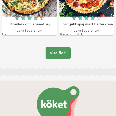
Betyg: 4.5 av 5 (52 röster)
Betyg: 4.3 av 5 (1
Gravlax- och spenatpaj
Jordgubbspaj med fläderkräm
Lena Söderström
Lena Söderström
2 h
30 minuter + tid i kyl
Visa fler!