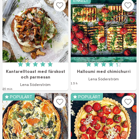
ENKELT
Betyg: 4.9 av 5 (7 röster)
Betyg: 4.3 av 5 (7
Kantarelltoast med färskost
Halloumi med chimichurri
och parmesan
Lena Söderström
1.5 h
Lena Söderström
20 min
POPULÄRT
POPULÄRT