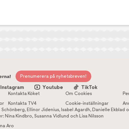
Prenumerera på nyhetsbreven!
erna!
Instagram
Youtube
TikTok
Kontakta Köket
Om Cookies
Pe
or
Kontakta TV4
Cookie-inställningar
An
a Schönberg
,
Ellinor Jidenius
,
Isabel Agardh
,
Danielle Ekblad
o
r:
Nina Kindbro
,
Susanna Vidlund
och
Lisa Nilsson
na Aro