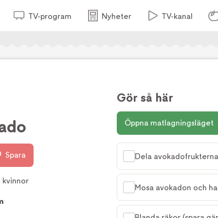
TV-program
Nyheter
TV-kanal
Gör så här
kado
Öppna matlagningsläget
Spara
Dela avokadofrukterna,
 kvinnor
Mosa avokadon och ha
m
Blanda räkor (spara gä