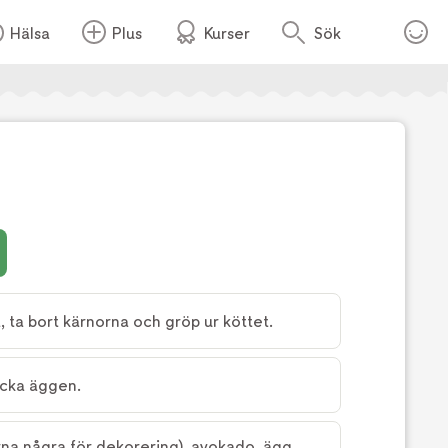
Hälsa
Plus
Kurser
Sök
Foto:
Jenny Grimsgård
 ta bort kärnorna och gröp ur köttet.
cka äggen.
rna några för dekorering), avokado, ägg,