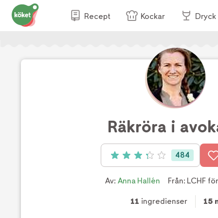
Recept
Kockar
Dryck
Räkröra i avo
484
Betyg: 3.3 av 5 (484 röster)
Av:
Anna Hallén
Från:
LCHF för
11
ingredienser
15 