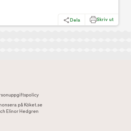
Skriv ut
Dela
rsonuppgiftspolicy
nonsera på Köket.se
ch
Elinor Hedgren