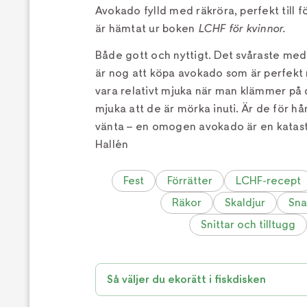
Avokado fylld med räkröra, perfekt till f
är hämtat ur boken
LCHF för kvinnor.
Både gott och nyttigt. Det svåraste me
är nog att köpa avokado som är perfekt
vara relativt mjuka när man klämmer på
mjuka att de är mörka inuti. Är de för h
vänta – en omogen avokado är en katastr
Hallén
Fest
Förrätter
LCHF-recept
Räkor
Skaldjur
Sna
Snittar och tilltugg
Så väljer du ekorätt i fiskdisken