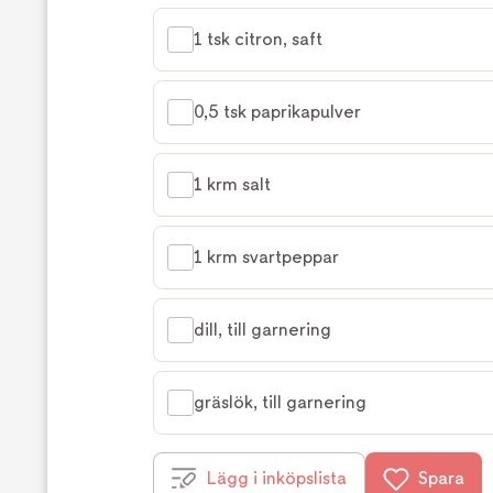
1 tsk citron, saft
0,5 tsk paprikapulver
1 krm salt
1 krm svartpeppar
dill, till garnering
gräslök, till garnering
Lägg i inköpslista
Spara