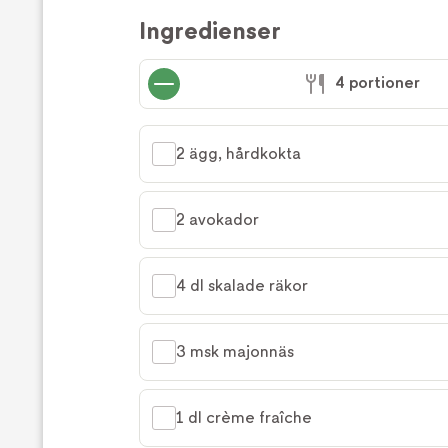
Ingredienser
4 portioner
2 ägg, hårdkokta
2 avokador
4 dl skalade räkor
3 msk majonnäs
1 dl crème fraîche