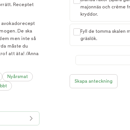
örrätt. Receptet
majonnäs och crème fr
kryddor.
d avokadorecept
 mogen. De ska
Fyll de tomma skalen m
 dem men inte så
gräslök.
årda måste du
of att äta! /Anna
Nyårsmat
Skapa anteckning
bbt