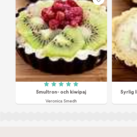
Betyg: 5 av 5 (2 röster)
Smultron- och kiwipaj
Syrlig
Veronica Smedh