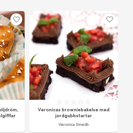
v 5 (1 röster)
Betyg: 0 av 5
iljdröm,
Veronicas browniebakelse med
gifflar
jordgubbstartar
Veronica Smedh