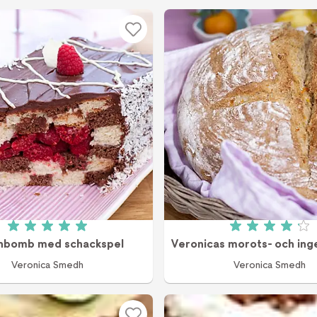
Betyg: 5 av 5 (1 röster)
Betyg: 4.1
onbomb med schackspel
Veronicas morots- och ing
Veronica Smedh
Veronica Smedh