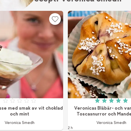
Betyg: 0 av 5
Betyg: 5 a
se med smak av vit choklad
Veronicas Blåbär- och van
och mint
Toscasnurror och Mandel
Veronica Smedh
Veronica Smedh
2 h