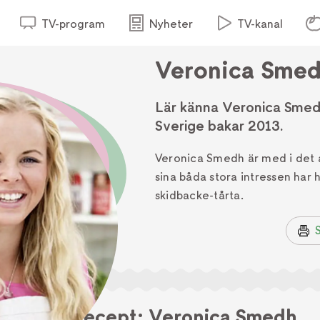
TV-program
Nyheter
TV-kanal
Veronica Sme
Lär känna Veronica Smedh
Sverige bakar 2013.
Veronica Smedh är med i det al
sina båda stora intressen har
skidbacke-tårta.
S
Visar recept: Veronica Smedh