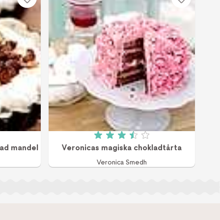
v 5
Betyg: 3.5 av 5 (63 röster)
tad mandel
Veronicas magiska chokladtårta
Veronica Smedh