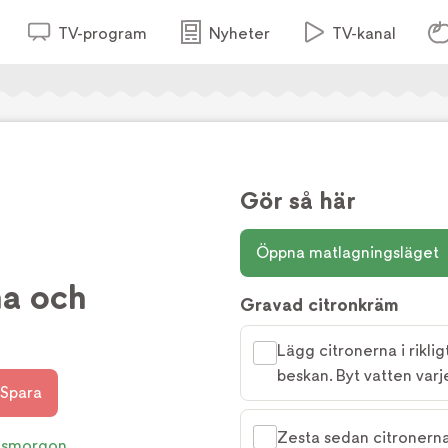
TV-program
Nyheter
TV-kanal
Gör så här
Öppna matlagningsläget
na och
Gravad citronkräm
Lägg citronerna i rikli
beskan. Byt vatten varj
Spara
Zesta sedan citronerna,
tsmorgon