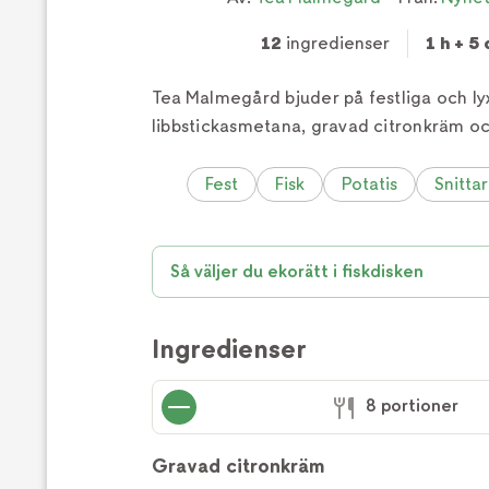
12
ingredienser
1 h + 5
Tea Malmegård bjuder på festliga och ly
libbstickasmetana, gravad citronkräm oc
Fest
Fisk
Potatis
Snittar
Så väljer du ekorätt i fiskdisken
Ingredienser
8 portioner
Gravad citronkräm