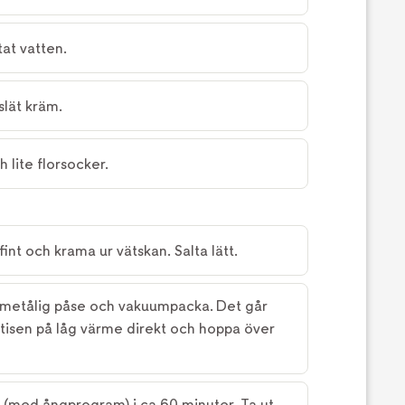
tat vatten.
slät kräm.
 lite florsocker.
fint och krama ur vätskan. Salta lätt.
ärmetålig påse och vakuumpacka. Det går
atisen på låg värme direkt och hoppa över
 (med ångprogram) i ca 60 minuter. Ta ut,