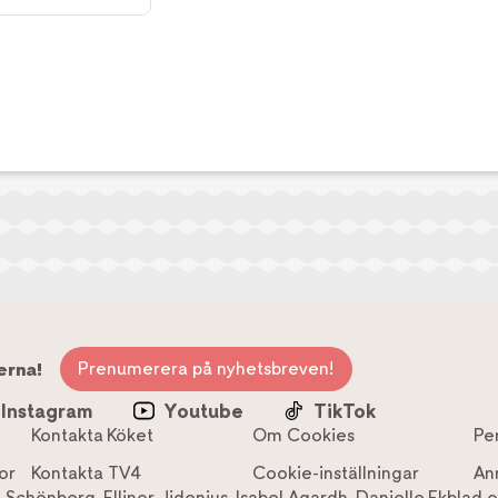
Prenumerera på nyhetsbreven!
erna!
Instagram
Youtube
TikTok
Kontakta Köket
Om Cookies
Pe
or
Kontakta TV4
Cookie-inställningar
An
a Schönberg
,
Ellinor Jidenius
,
Isabel Agardh
,
Danielle Ekblad
o