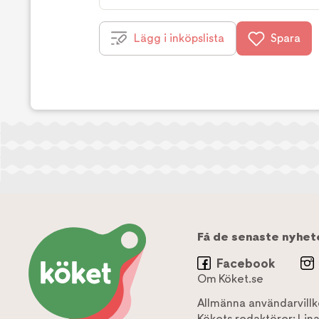
Lägg i inköpslista
Spara
Få de senaste nyhet
Facebook
Om Köket.se
Allmänna användarvillk
Kökets redaktörer:
Lin