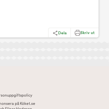
Skriv ut
Dela
rsonuppgiftspolicy
nonsera på Köket.se
ch
Elinor Hedgren