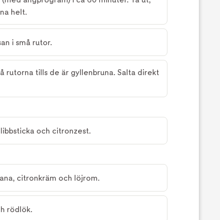
lna helt.
an i små rutor.
å rutorna tills de är gyllenbruna. Salta direkt
ibbsticka och citronzest.
ana, citronkräm och löjrom.
h rödlök.