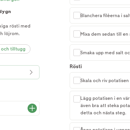
 dygn
Blanchera filéerna i sal
xiga rösti med
h löjrom.
Mixa dem sedan till en 
 och tilltugg
Smaka upp med salt och
Rösti
Skala och riv potatisen 
Lägg potatisen i en v
även bra att steka pot
detta och nästa steg.
Ånga potatisen i ugnen