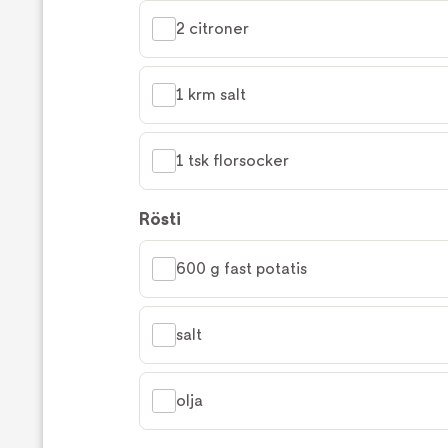
2 citroner
1 krm salt
1 tsk florsocker
Rösti
600 g fast potatis
salt
olja