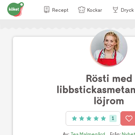
Recept
Kockar
Dryck
Rösti med
libbstickasmeta
löjrom
1
Betyg: 5 av 5 (1 röster)
Av:
Tea Malmegård
Från:
Nyhe