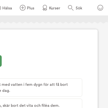
Hälsa
Plus
Kurser
Sök
Foto:
Tea Malmegård
gt med vatten i fem dygn för att få bort
e dag.
 skär bort det vita och filéa dem.