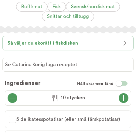
Buffémat
Fisk
Svensk/nordisk mat
Snittar och tilltugg
Så väljer du ekorätt i fiskdisken
Se Catarina König laga receptet
Se
Catarina
Ingredienser
Håll skärmen tänd
König
laga
10 stycken
receptet
5 delikatesspotatisar (eller små färskpotatisar)