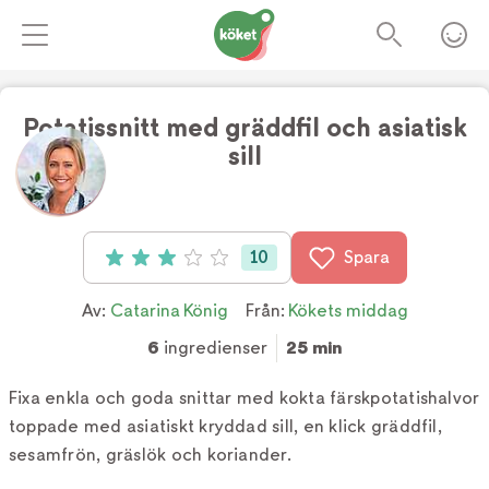
Potatissnitt med gräddfil och asiatisk
sill
Foto:
TV4
10
Spara
Betyg: 3 av 5 (10 röster)
Av:
Catarina König
Från:
Kökets middag
6
ingredienser
25 min
Fixa enkla och goda snittar med kokta färskpotatishalvor
toppade med asiatiskt kryddad sill, en klick gräddfil,
sesamfrön, gräslök och koriander.