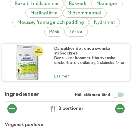
Baka till midsommar
Bakverk
Maränger
Marängtårta
Midsommarmat
Mousse, fromage och pudding
Nyårsmat
Påsk
Tårtor
Dansukker det enda svenska
strösockret
Dansukker kommer från svenska
sockerbetor, odlade på skånska åkrar.
Läs mer
Ingredienser
Håll skärmen tänd
8 portioner
Vegansk pavlova