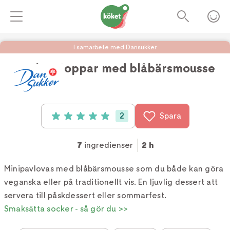
I samarbete med Dansukker
Pavlovatoppar med blåbärsmousse
Foto:
Caroline Tengen
2
Spara
Betyg: 5 av 5 (2 röster)
7
ingredienser
2 h
Minipavlovas med blåbärsmousse som du både kan göra
veganska eller på traditionellt vis. En ljuvlig dessert att
servera till påskdessert eller sommarfest.
Smaksätta socker - så gör du >>