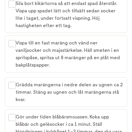
Sila bort kikärtorna så att endast spad återstår.
Vispa upp spadet lätt och tillsätt sedan socker
lite i taget, under fortsatt vispning. Höj
hastigheten efter ett tag.
Vispa till en fast maräng och vänd ner
vaniljsocker och majsstärkelse. Häll smeten i en
spritspåse, spritsa ut 8 maränger på en plåt med
bakplåtspapper.
Grädda marängerna i nedre delen av ugnen ca 2
timmar. Stäng av ugnen och låt marängerna stå
kvar.
Gör under tiden blåbärsmoussen. Koka upp
blåbär och gelésocker i ca 1 minut. Ställ
blandningen i kylskåpet 1–2 timmar, den ska vara