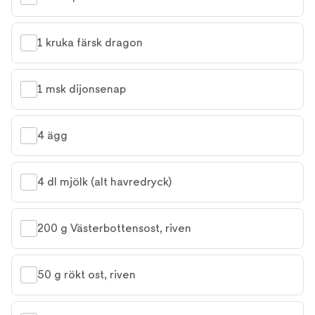
1 kruka färsk dragon
1 msk dijonsenap
4 ägg
4 dl mjölk (alt havredryck)
200 g Västerbottensost, riven
50 g rökt ost, riven