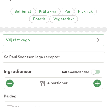
Buffémat
Kräftskiva
Paj
Picknick
Potatis
Vegetariskt
Välj rätt vego
Se Paul Svensson laga receptet
Se Paul
Svensson
Ingredienser
Håll skärmen tänd
laga
receptet
4 portioner
Pajdeg