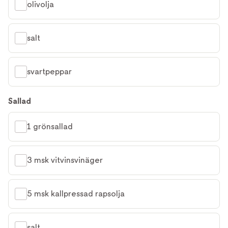
olivolja
salt
svartpeppar
Sallad
1 grönsallad
3 msk vitvinsvinäger
5 msk kallpressad rapsolja
salt