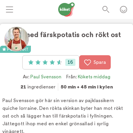
Paj med färskpotatis och rökt ost
Foto:
TV4
POPULÄRT
16
Spara
Betyg: 4.6 av 5 (16 röster)
Av:
Paul Svensson
Från:
Kökets middag
21
ingredienser
50 min + 45 min i kylen
Paul Svensson gör här sin version av pajklassikern
quiche lorraine. Den rökta skinkan byter han mot rökt
ost och så lägger han till färskpotatis i fyllningen.
Jättegott ihop med en enkel grönsallad i syrlig
vinägrett.