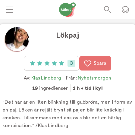
Lökpaj
Foto:
Tv4
3
Spara
Betyg: 5 av 5 (3 röster)
Av:
Klas Lindberg
Från:
Nyhetsmorgon
19
ingredienser
1 h + tid i kyl
"Det här är en liten blinkning till gubbröra, men i form av
en paj. Löken är rejält brynt så pajen blir lite knäckig i
smaken. Tillsammans med ansjovis blir det en härlig
kombination." /Klas Lindberg