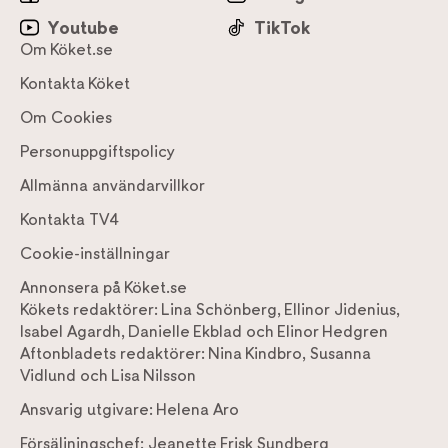
Youtube
TikTok
Om Köket.se
Kontakta Köket
Om Cookies
Personuppgiftspolicy
Allmänna användarvillkor
Kontakta TV4
Cookie-inställningar
Annonsera på Köket.se
Kökets redaktörer:
Lina Schönberg
,
Ellinor Jidenius
,
Isabel Agardh
,
Danielle Ekblad
och
Elinor Hedgren
Aftonbladets redaktörer:
Nina Kindbro
,
Susanna
Vidlund
och
Lisa Nilsson
Ansvarig utgivare:
Helena Aro
Försäljningschef:
Jeanette Frisk Sundberg