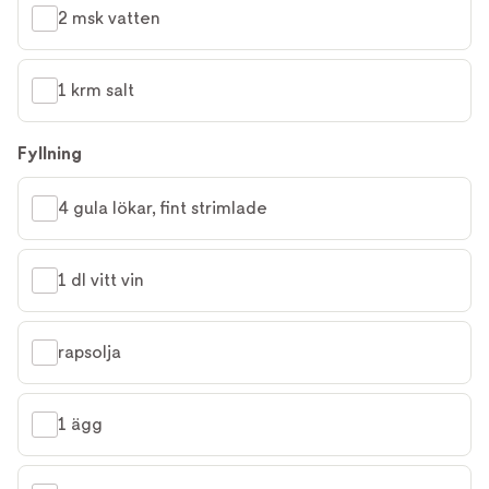
2 msk vatten
1 krm salt
Fyllning
4 gula lökar, fint strimlade
1 dl vitt vin
rapsolja
1 ägg