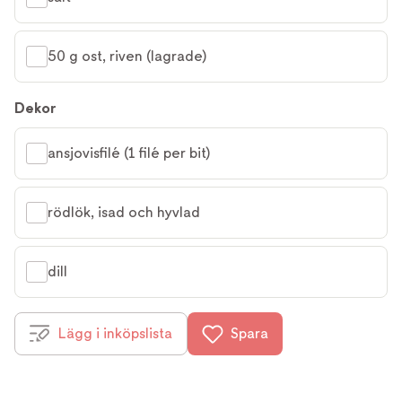
50 g ost, riven (lagrade)
Dekor
ansjovisfilé (1 filé per bit)
rödlök, isad och hyvlad
dill
Lägg i inköpslista
Spara