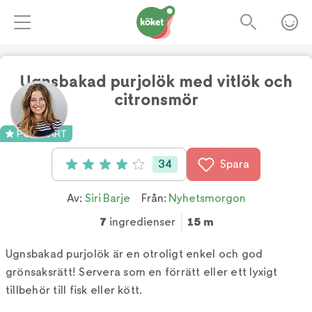
Ugnsbakad purjolök med vitlök och
citronsmör
Foto:
Siri Barje
POPULÄRT
34
Spara
Betyg: 4.1 av 5 (34 röster)
Av:
Siri Barje
Från:
Nyhetsmorgon
7
ingredienser
15 m
Ugnsbakad purjolök är en otroligt enkel och god
grönsaksrätt! Servera som en förrätt eller ett lyxigt
tillbehör till fisk eller kött.