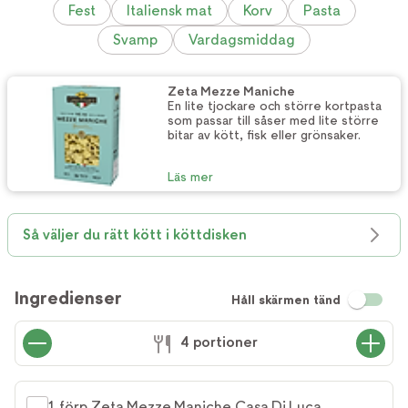
Fest
Italiensk mat
Korv
Pasta
Svamp
Vardagsmiddag
Zeta Mezze Maniche
En lite tjockare och större kortpasta
som passar till såser med lite större
bitar av kött, fisk eller grönsaker.
Läs mer
Så väljer du rätt kött i köttdisken
Ingredienser
Håll skärmen tänd
4 portioner
1 förp Zeta Mezze Maniche Casa Di Luca