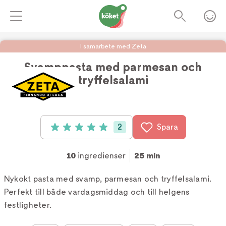
I samarbete med Zeta
Svamppasta med parmesan och
tryffelsalami
Foto:
Zeta
2
Spara
Betyg: 5 av 5 (2 röster)
10
ingredienser
25 min
Nykokt pasta med svamp, parmesan och tryffelsalami.
Perfekt till både vardagsmiddag och till helgens
festligheter.