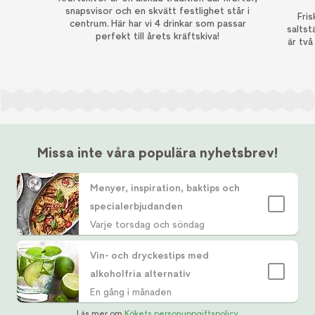
snapsvisor och en skvätt festlighet står i
Fri
centrum. Här har vi 4 drinkar som passar
saltst
perfekt till årets kräftskiva!
är två
Missa inte våra populära nyhetsbrev!
Menyer, inspiration, baktips och
specialerbjudanden
Varje torsdag och söndag
Vin- och dryckestips med
alkoholfria alternativ
En gång i månaden
Läs mer om
Kökets personuppgiftspolicy