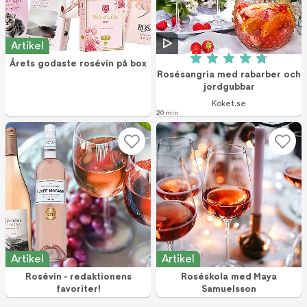
Artikel
Årets godaste rosévin på box
Betyg: 4.8 av 5 (1
Rosésangria med rabarber och
jordgubbar
Köket.se
20 min
Artikel
Artikel
Rosévin - redaktionens
Roséskola med Maya
favoriter!
Samuelsson