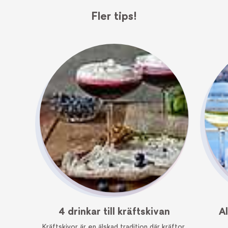
Fler tips!
4 drinkar till kräftskivan
A
Kräftskivor är en älskad tradition där kräftor,