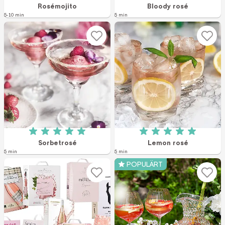
Betyg: 5 av 5 (3 röster)
Betyg: 3.7 av 5 (3
Rosémojito
Bloody rosé
5-10 min
5 min
Betyg: 5 av 5 (4 röster)
Betyg: 5 av 5 (3 r
Sorbetrosé
Lemon rosé
5 min
5 min
POPULÄRT