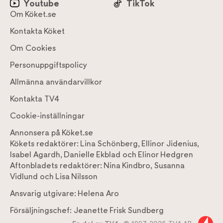
Youtube
TikTok
Om Köket.se
Kontakta Köket
Om Cookies
Personuppgiftspolicy
Allmänna användarvillkor
Kontakta TV4
Cookie-inställningar
Annonsera på Köket.se
Kökets redaktörer:
Lina Schönberg
,
Ellinor Jidenius
,
Isabel Agardh
,
Danielle Ekblad
och
Elinor Hedgren
Aftonbladets redaktörer:
Nina Kindbro
,
Susanna
Vidlund
och
Lisa Nilsson
Ansvarig utgivare:
Helena Aro
Försäljningschef:
Jeanette Frisk Sundberg