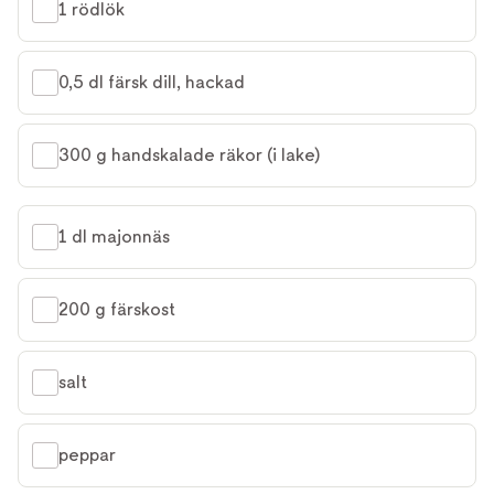
1 rödlök
0,5 dl färsk dill, hackad
300 g handskalade räkor (i lake)
1 dl majonnäs
200 g färskost
salt
peppar