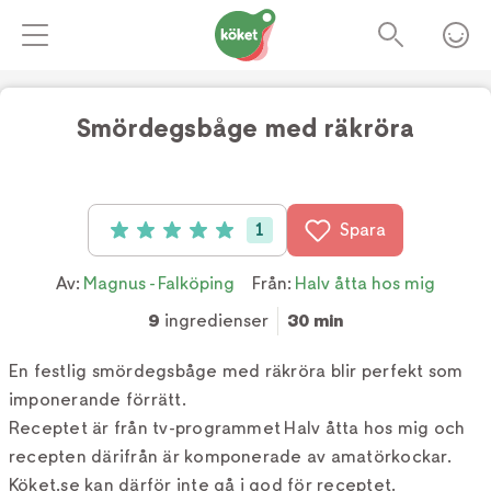
Smördegsbåge med räkröra
Foto:
Tv4
1
Spara
Betyg: 5 av 5 (1 röster)
Av:
Magnus - Falköping
Från:
Halv åtta hos mig
9
ingredienser
30 min
En festlig smördegsbåge med räkröra blir perfekt som
imponerande förrätt.
Receptet är från tv-programmet Halv åtta hos mig och
recepten därifrån är komponerade av amatörkockar.
Köket.se kan därför inte gå i god för receptet.