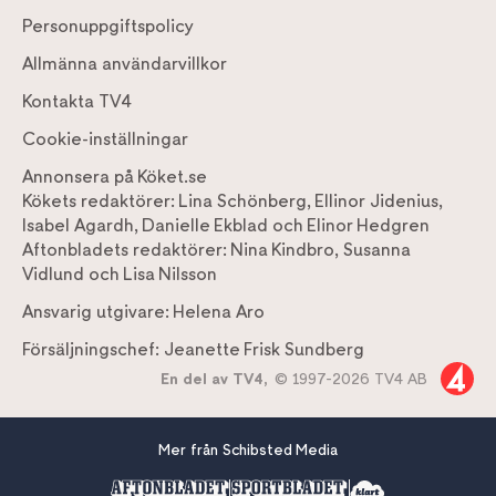
Personuppgiftspolicy
Allmänna användarvillkor
Kontakta TV4
Cookie-inställningar
Annonsera på Köket.se
Kökets redaktörer:
Lina Schönberg
,
Ellinor Jidenius
,
Isabel Agardh
,
Danielle Ekblad
och
Elinor Hedgren
Aftonbladets redaktörer:
Nina Kindbro
,
Susanna
Vidlund
och
Lisa Nilsson
Ansvarig utgivare:
Helena Aro
Försäljningschef:
Jeanette Frisk Sundberg
En del av TV4,
© 1997-2026 TV4 AB
Mer från Schibsted Media