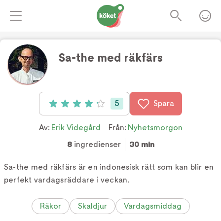
Sa-the med räkfärs
Foto:
TV4/ Erik Videgård
5
Spara
Betyg: 4.2 av 5 (5 röster)
Av:
Erik Videgård
Från:
Nyhetsmorgon
8
ingredienser
30 min
Sa-the med räkfärs är en indonesisk rätt som kan blir en
perfekt vardagsräddare i veckan.
Räkor
Skaldjur
Vardagsmiddag