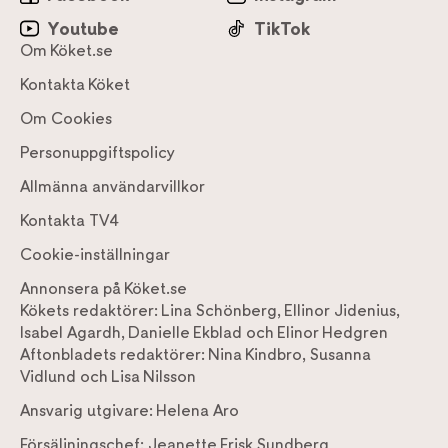
Youtube
TikTok
Om Köket.se
Kontakta Köket
Om Cookies
Personuppgiftspolicy
Allmänna användarvillkor
Kontakta TV4
Cookie-inställningar
Annonsera på Köket.se
Kökets redaktörer:
Lina Schönberg
,
Ellinor Jidenius
,
Isabel Agardh
,
Danielle Ekblad
och
Elinor Hedgren
Aftonbladets redaktörer:
Nina Kindbro
,
Susanna
Vidlund
och
Lisa Nilsson
Ansvarig utgivare:
Helena Aro
Försäljningschef:
Jeanette Frisk Sundberg