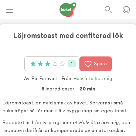
Löjromstoast med confiterad lök
Foto:
TV4
1
Spara
Betyg: 3 av 5 (1 röster)
Av:
Pål Fernvall
Från:
Halv åtta hos mig
8
ingredienser
20 min
Löjromstoast, en mild smak av havet. Serveras i små
olika högar så får man själv bygga ihop sin egen toast.
Receptet är från tv-programmet
Halv åtta hos mig
, och
recepten därifrån är komponerade av amatörkockar.