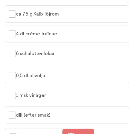
ca 75 g Kalix löjrom
4 dl crème fraîche
6 schalottenlökar
0,5 dl olivolja
1 msk vinäger
dill (efter smak)