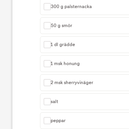
300 g palsternacka
50 g smör
1 dl grädde
1 msk honung
2 msk sherryvinäger
salt
peppar