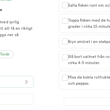
Salta fisken runt om oc
m
Toppa fisken med de h
med syrlig
grader i cirka 15 minute
t att få en riktigt
gga ner så
Bryn smöret i en stekpa
Torsk
Slå bort vattnet från r
cirka 4-5 minuter.
Mixa de kokta rotfrukt
och peppar.