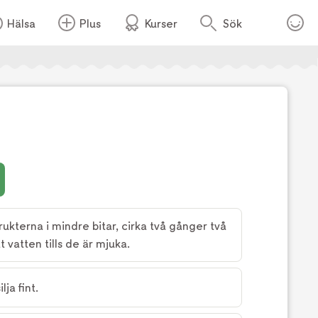
Hälsa
Plus
Kurser
Sök
Foto:
TV4
rukterna i mindre bitar, cirka två gånger två
t vatten tills de är mjuka.
ja fint.