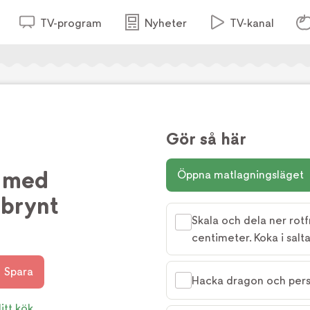
TV-program
Nyheter
TV-kanal
Gör så här
k med
Öppna matlagningsläget
 brynt
Skala och dela ner rotf
centimeter. Koka i salta
Spara
Hacka dragon och persil
itt kök