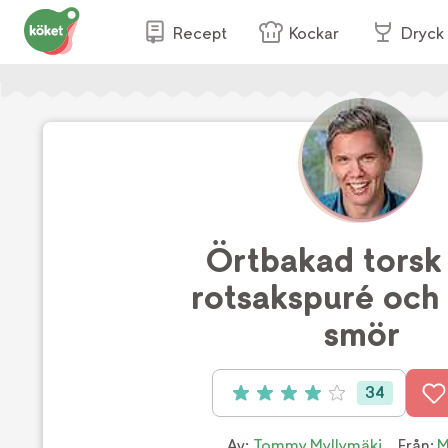
Recept
Kockar
Dryck
Örtbakad tors
rotsakspuré och
smör
34
Betyg: 4 av 5 (34 röster)
Av:
Tommy Myllymäki
Från:
M