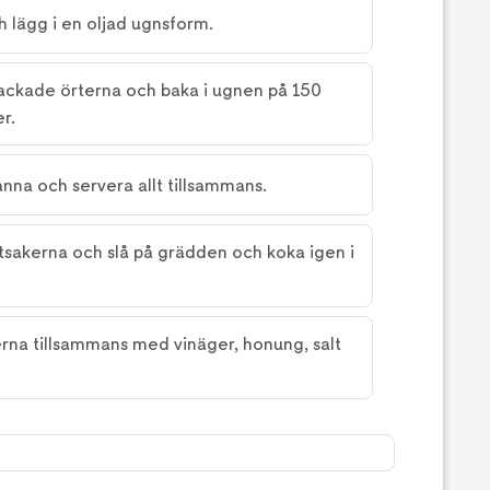
h lägg i en oljad ugnsform.
ackade örterna och baka i ugnen på 150
r.
nna och servera allt tillsammans.
otsakerna och slå på grädden och koka igen i
erna tillsammans med vinäger, honung, salt