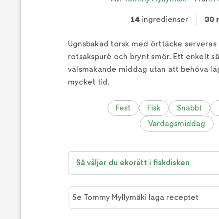
14
ingredienser
30 
Ugnsbakad torsk med örttäcke serveras 
rotsakspuré och brynt smör. Ett enkelt sät
välsmakande middag utan att behöva lä
mycket tid.
Fest
Fisk
Snabbt
Vardagsmiddag
Så väljer du ekorätt i fiskdisken
Se Tommy Myllymäki laga receptet