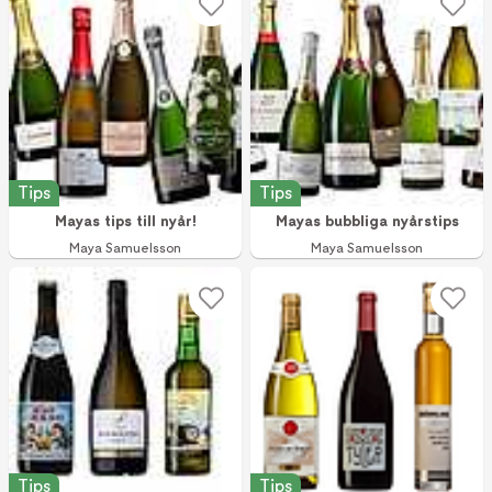
Tips
Tips
Mayas tips till nyår!
Mayas bubbliga nyårstips
Maya Samuelsson
Maya Samuelsson
Tips
Tips