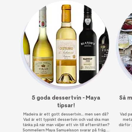
5 goda dessertvin - Maya
Så m
tipsar!
Madeira är ett gott dessertvin... men sen då?
Vad pa
Vad är ett typiskt dessertvin och vad ska man
metal
tänka på när man väljer ett vin till efterrätten?
därför
Sommeliern Maya Samuelsson svarar på frågor