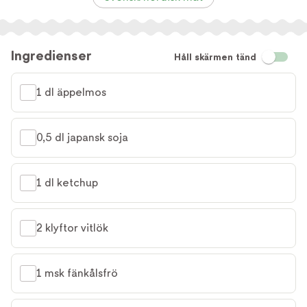
Ingredienser
Håll skärmen tänd
1 dl äppelmos
0,5 dl japansk soja
1 dl ketchup
2 klyftor vitlök
1 msk fänkålsfrö