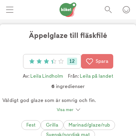
Äppelglaze till fläskfilé
12
Spara
Betyg: 3.4 av 5 (12 röster)
Av:
Leila Lindholm
Från:
Leila på landet
6
ingredienser
Väldigt god glaze som är somrig och fin.
Visa mer
Fest
Grilla
Marinad/glaze/rub
Svensk/nordisk mat