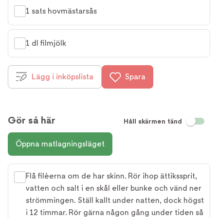
1 sats hovmästarsås
1 dl filmjölk
Lägg i inköpslista
Spara
Gör så här
Håll skärmen tänd
Öppna matlagningsläget
Flå filéerna om de har skinn. Rör ihop ättikssprit,
vatten och salt i en skål eller bunke och vänd ner
strömmingen. Ställ kallt under natten, dock högst
i 12 timmar. Rör gärna någon gång under tiden så