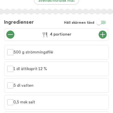
Svensk/nordisk mat
Ingredienser
Håll skärmen tänd
4 portioner
500 g strömmingsfilé
1 dl ättiksprit 12 %
5 dl vatten
0,5 msk salt