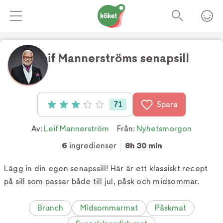
Leif Mannerströms senapsill
Foto:
Fredrik Sandin Carlson
71
Spara
Betyg: 3.1 av 5 (71 röster)
Av:
Leif Mannerström
Från:
Nyhetsmorgon
6
ingredienser
8h 30 min
Lägg in din egen senapssill! Här är ett klassiskt recept
på sill som passar både till jul, påsk och midsommar.
Brunch
Midsommarmat
Påskmat