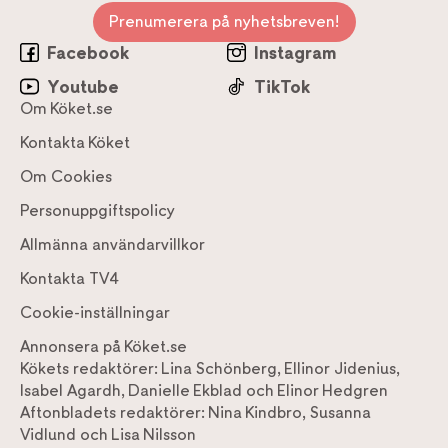
Prenumerera på nyhetsbreven!
Facebook
Instagram
Youtube
TikTok
Om Köket.se
Kontakta Köket
Om Cookies
Personuppgiftspolicy
Allmänna användarvillkor
Kontakta TV4
Cookie-inställningar
Annonsera på Köket.se
Kökets redaktörer:
Lina Schönberg
,
Ellinor Jidenius
,
Isabel Agardh
,
Danielle Ekblad
och
Elinor Hedgren
Aftonbladets redaktörer:
Nina Kindbro
,
Susanna
Vidlund
och
Lisa Nilsson