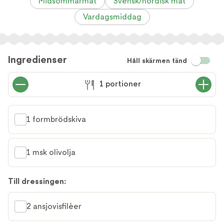
Midsommarmat
Svensk/nordisk mat
Vardagsmiddag
Ingredienser
Håll skärmen tänd
1 portioner
1 formbrödskiva
1 msk olivolja
Till dressingen:
2 ansjovisfiléer