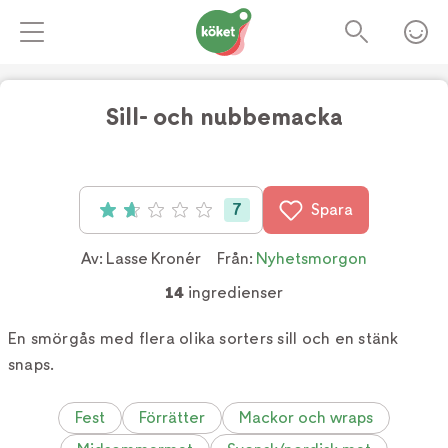
Sill- och nubbemacka
Foto:
Fredrik Sandin Carlson
7
Spara
Betyg: 1.7 av 5 (7 röster)
Av:
Lasse Kronér
Från:
Nyhetsmorgon
14
ingredienser
En smörgås med flera olika sorters sill och en stänk
snaps.
Fest
Förrätter
Mackor och wraps