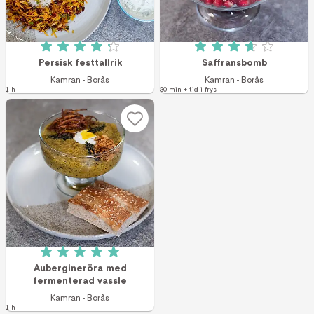
Betyg: 4.2 av 5 (5 röster)
Betyg: 3.7 av 5 (3
Persisk festtallrik
Saffransbomb
Kamran - Borås
Kamran - Borås
1 h
30 min + tid i frys
Betyg: 5 av 5 (3 röster)
Aubergineröra med
fermenterad vassle
Kamran - Borås
1 h