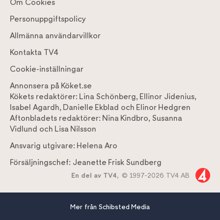
Om Cookies
Personuppgiftspolicy
Allmänna användarvillkor
Kontakta TV4
Cookie-inställningar
Annonsera på Köket.se
Kökets redaktörer:
Lina Schönberg
,
Ellinor Jidenius
,
Isabel Agardh
,
Danielle Ekblad
och
Elinor Hedgren
Aftonbladets redaktörer:
Nina Kindbro
,
Susanna
Vidlund
och
Lisa Nilsson
Ansvarig utgivare:
Helena Aro
Försäljningschef:
Jeanette Frisk Sundberg
En del av TV4,
© 1997-2026 TV4 AB
Mer från Schibsted Media