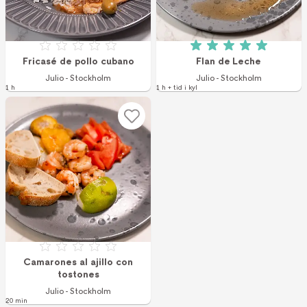
Betyg: 0 av 5
Betyg: 5 av 5 (1 r
Fricasé de pollo cubano
Flan de Leche
Julio - Stockholm
Julio - Stockholm
1 h
1 h + tid i kyl
Betyg: 0 av 5
Camarones al ajillo con
tostones
Julio - Stockholm
20 min