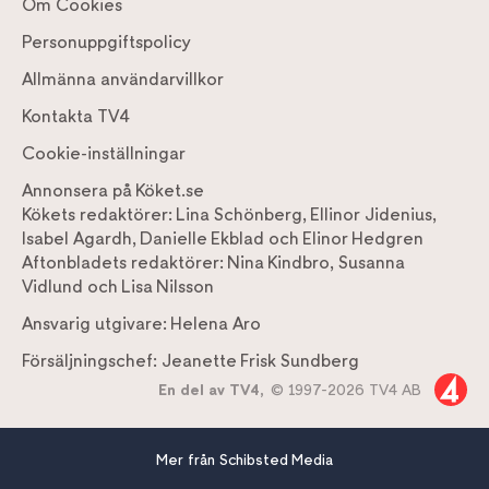
Om Cookies
Personuppgiftspolicy
Allmänna användarvillkor
Kontakta TV4
Cookie-inställningar
Annonsera på Köket.se
Kökets redaktörer:
Lina Schönberg
,
Ellinor Jidenius
,
Isabel Agardh
,
Danielle Ekblad
och
Elinor Hedgren
Aftonbladets redaktörer:
Nina Kindbro
,
Susanna
Vidlund
och
Lisa Nilsson
Ansvarig utgivare:
Helena Aro
Försäljningschef:
Jeanette Frisk Sundberg
En del av TV4,
© 1997-2026 TV4 AB
Mer från Schibsted Media