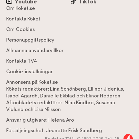
Youtube
TikTok
Om Köket.se
Kontakta Köket
Om Cookies
Personuppgiftspolicy
Allmänna användarvillkor
Kontakta TV4
Cookie-inställningar
Annonsera på Köket.se
Kökets redaktörer:
Lina Schönberg
,
Ellinor Jidenius
,
Isabel Agardh
,
Danielle Ekblad
och
Elinor Hedgren
Aftonbladets redaktörer:
Nina Kindbro
,
Susanna
Vidlund
och
Lisa Nilsson
Ansvarig utgivare:
Helena Aro
Försäljningschef:
Jeanette Frisk Sundberg
En del av TV4,
© 1997-2026 TV4 AB