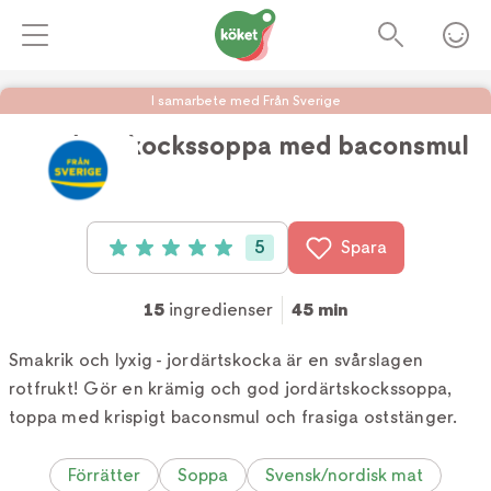
I samarbete med Från Sverige
Jordärtskockssoppa med baconsmul
Foto:
Köket.se
5
Spara
Betyg: 5 av 5 (5 röster)
15
ingredienser
45 min
Smakrik och lyxig - jordärtskocka är en svårslagen
rotfrukt! Gör en krämig och god jordärtskockssoppa,
toppa med krispigt baconsmul och frasiga oststänger.
Förrätter
Soppa
Svensk/nordisk mat