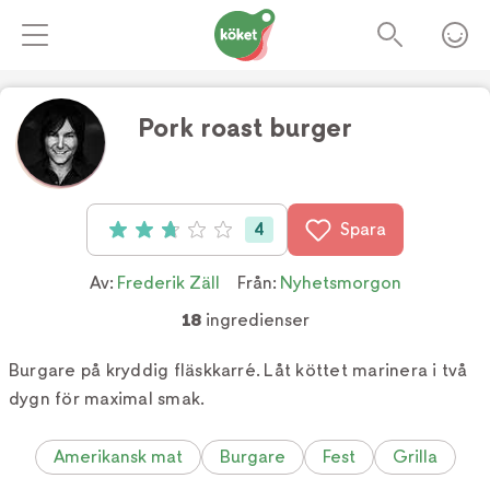
Pork roast burger
Foto:
TV4
4
Spara
Betyg: 2.75 av 5 (4 röster)
Av:
Frederik Zäll
Från:
Nyhetsmorgon
18
ingredienser
Burgare på kryddig fläskkarré. Låt köttet marinera i två
dygn för maximal smak.
Amerikansk mat
Burgare
Fest
Grilla