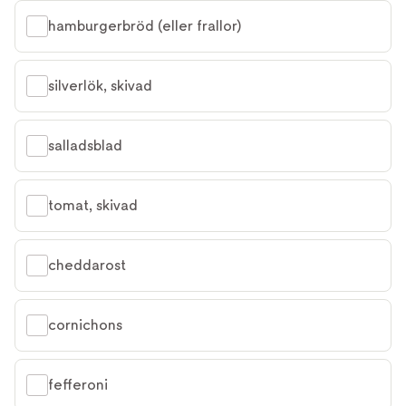
hamburgerbröd (eller frallor)
silverlök, skivad
salladsblad
tomat, skivad
cheddarost
cornichons
fefferoni