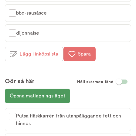
bbq-sausåsce
dijonnaise
Lägg i inköpslista
Spara
Gör så här
Håll skärmen tänd
Öppna matlagningsläget
Putsa fläskkarrén från utanpåliggande fett och
hinnor.