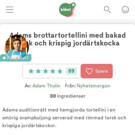
Adams brottartortellini med bakad
torsk och krispig jordärtskocka
Foto:
TV4
POPULÄRT
69
Spara
Betyg: 4.9 av 5 (69 röster)
Av:
Adam Thulin
Från:
Nyhetsmorgon
33
ingredienser
Adams auditionrätt med hemgjorda tortellini i en
smörig svampbuljong serverad med rimmad torsk och
krispiga jordärtskockor.