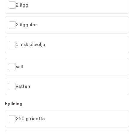
2 ägg
2 äggulor
1 msk olivolja
salt
vatten
Fyllning
250 g ricotta