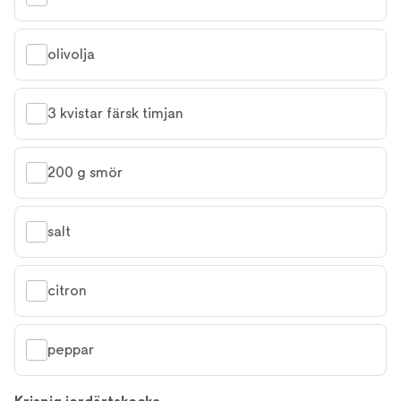
olivolja
3 kvistar färsk timjan
200 g smör
salt
citron
peppar