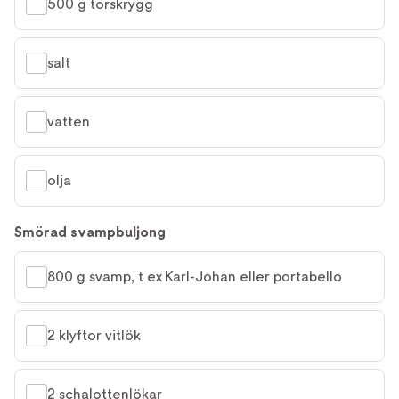
500 g torskrygg
salt
vatten
olja
Smörad svampbuljong
800 g svamp, t ex Karl-Johan eller portabello
2 klyftor vitlök
2 schalottenlökar