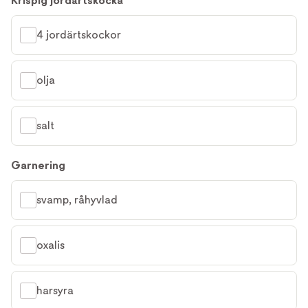
Krispig jordärtskocka
4 jordärtskockor
olja
salt
Garnering
svamp, råhyvlad
oxalis
harsyra