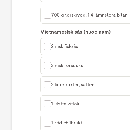
700 g torskrygg, i 4 jämnstora bitar
Vietnamesisk sås (nuoc nam)
2 msk fisksås
2 msk rörsocker
2 limefrukter, saften
1 klyfta vitlök
1 röd chilifrukt