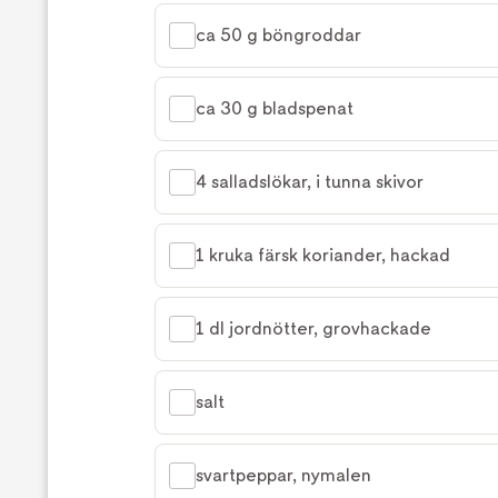
ca 50 g böngroddar
ca 30 g bladspenat
4 salladslökar, i tunna skivor
1 kruka färsk koriander, hackad
1 dl jordnötter, grovhackade
salt
svartpeppar, nymalen