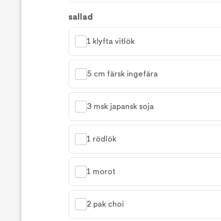
sallad
1 klyfta vitlök
5 cm färsk ingefära
3 msk japansk soja
1 rödlök
1 morot
2 pak choi