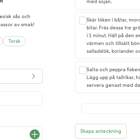
m
med sojan.
esisk sås och
Skär löken i båtar, mor
massor av smak!
bitar. Fräs dessa tre g
i 1 minut. Häll på den 
Torsk
värmen och tillsätt bö
salladslök, koriander o
Salta och peppra fisken 
Lägg upp på tallrikar, 
servera genast med de
Skapa anteckning