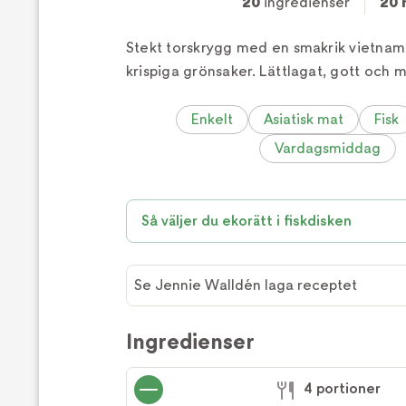
20
ingredienser
20 
Stekt torskrygg med en smakrik vietnam
krispiga grönsaker. Lättlagat, gott och 
Enkelt
Asiatisk mat
Fisk
Vardagsmiddag
Så väljer du ekorätt i fiskdisken
Se Jennie Walldén laga receptet
Se
Jennie
Ingredienser
Walldén
laga
4 portioner
receptet