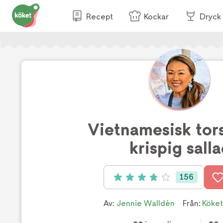
Recept
Kockar
Dryck
Vietnamesisk tor
krispig sall
156
Betyg: 3.9 av 5 (156 röster)
Av:
Jennie Walldén
Från:
Köket