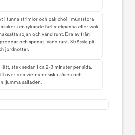
ot i tunna strimlor och pak choi i munsstora
rönsaker i en rykande het stekpanna eller wok
smaksatta sojan och vänd runt. Dra av från
ngroddar och spenat. Vänd runt. Strössla på
ch jordnötter.
lätt, stek sedan i ca 2-3 minuter per sida.
häll över den vietnamesiska såsen och
n ljumma salladen.