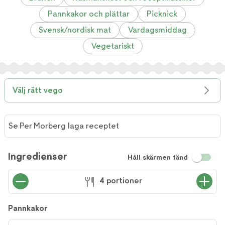
Pannkakor och plättar
Picknick
Svensk/nordisk mat
Vardagsmiddag
Vegetariskt
Välj rätt vego
Se Per Morberg laga receptet
Ingredienser
Håll skärmen tänd
4 portioner
Pannkakor