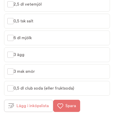
2,5 dl vetemjöl
0,5 tsk salt
6 dl mjölk
3 ägg
3 msk smör
0,5 dl club soda (eller fruktsoda)
Lägg i inköpslista
Spara