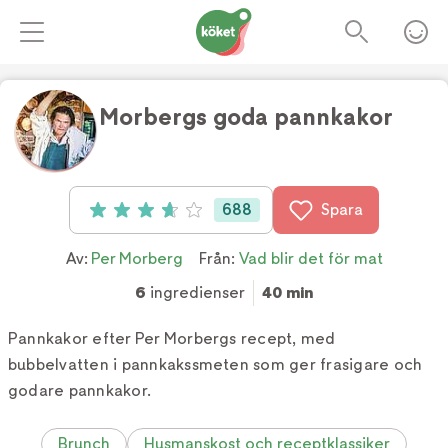
Per Morbergs goda pannkakor
Foto:
Fredrik Sandin Carlson
688
Spara
Betyg: 3.7 av 5 (688 röster)
Av:
Per Morberg
Från:
Vad blir det för mat
6
ingredienser
40 min
Pannkakor efter Per Morbergs recept, med
bubbelvatten i pannkakssmeten som ger frasigare och
godare pannkakor.
Brunch
Husmanskost och receptklassiker