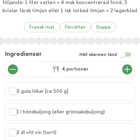
följande: 1 liter vatten + 4 msk koncentrerad fond, 3
kvistar färsk timjan eller 1 tsk torkad timjan + 2 lagerblad
Fransk mat
Förrätter
Soppa
Ingredienser
Håll skärmen tänd
4 portioner
5 gula lökar [ca 500 g]
1 l hönsbuljong (eller grönsaksbuljong)
2 dl vitt vin (torrt)