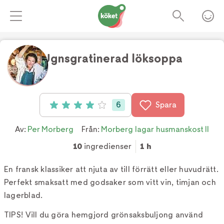
Ugnsgratinerad löksoppa
Foto:
Erik Olsson
6
Spara
Betyg: 4 av 5 (6 röster)
Av:
Per Morberg
Från:
Morberg lagar husmanskost II
10
ingredienser
1 h
En fransk klassiker att njuta av till förrätt eller huvudrätt.
Perfekt smaksatt med godsaker som vitt vin, timjan och
lagerblad.
TIPS! Vill du göra hemgjord grönsaksbuljong använd