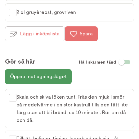
2 dl gruyèreost, grovriven
Lägg i inköpslista
Spara
Gör så här
Håll skärmen tänd
Öppna matlagningsläget
Skala och skiva löken tunt. Fräs den mjuk i smör
på medelvärme i en stor kastrull tills den fått lite
färg utan att bli bränd, ca 10 minuter. Rör om då
och då.
Tillsätt buljong, timjan, lagerblad och vin. Låt