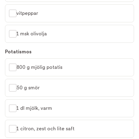
vitpeppar
1 msk olivolja
Potatismos
800 g mjölig potatis
50 g smör
1 dl mjölk, varm
1 citron, zest och lite saft