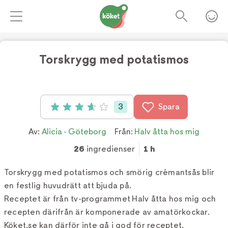
Torskrygg med potatismos
Foto:
Tv4
3
Spara
Betyg: 3.7 av 5 (3 röster)
Av:
Alicia - Göteborg
Från:
Halv åtta hos mig
26
ingredienser
1 h
Torskrygg med potatismos och smörig crémantsås blir
en festlig huvudrätt att bjuda på.
Receptet är från tv-programmet Halv åtta hos mig och
recepten därifrån är komponerade av amatörkockar.
Köket.se kan därför inte gå i god för receptet.