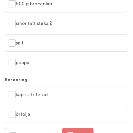
500 g broccolini
smör (att steka i)
salt
peppar
Servering
kapris, friterad
örtolja