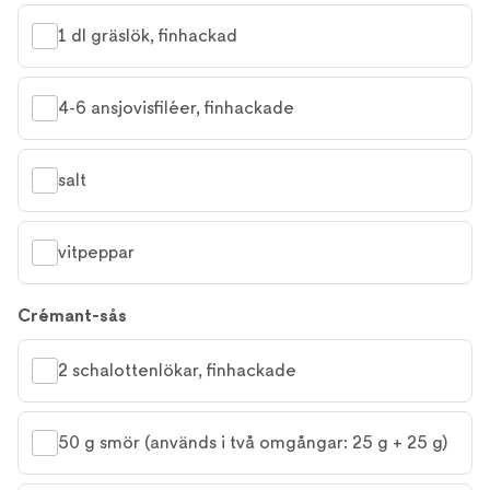
1 dl gräslök, finhackad
4-6 ansjovisfiléer, finhackade
salt
vitpeppar
Crémant-sås
2 schalottenlökar, finhackade
50 g smör (används i två omgångar: 25 g + 25 g)