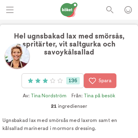
Hel ugnsbakad lax med smörsås,
spritärter, vit saltgurka och
savoykålsallad
Foto:
TV4
136
Spara
Betyg: 3 av 5 (136 röster)
Av:
Tina Nordström
Från:
Tina på besök
21
ingredienser
Ugnsbakad lax med smörsås med laxrom samt en
kålsallad marinerad i mormors dressing.