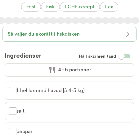
Fest
Fisk
LCHF-recept
Lax
Så väljer du ekorätt i fiskdisken
Ingredienser
Håll skärmen tänd
4 - 6 portioner
1 hel lax med huvud [à 4-5 kg]
salt
peppar