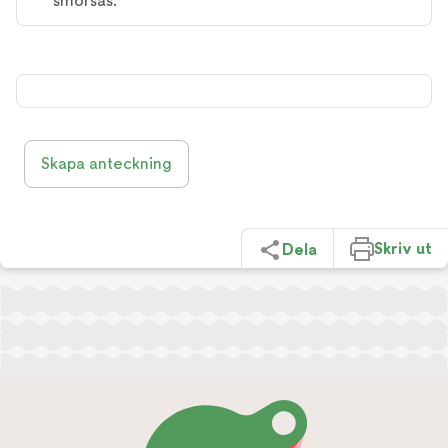
smörsås.
Skapa anteckning
Skriv ut
Dela