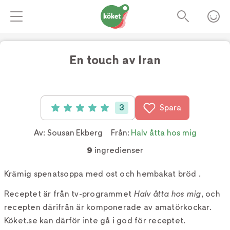
En touch av Iran
Foto:
TV4
3
Spara
Betyg: 5 av 5 (3 röster)
Av:
Sousan Ekberg
Från:
Halv åtta hos mig
9
ingredienser
Krämig spenatsoppa med ost och hembakat bröd .
Receptet är från tv-programmet
Halv åtta hos mig
, och
recepten därifrån är komponerade av amatörkockar.
Köket.se kan därför inte gå i god för receptet.