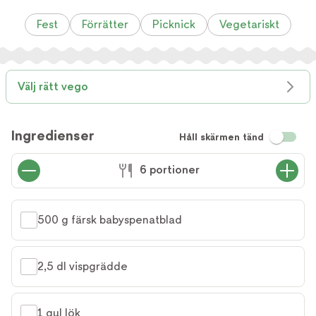
Fest
Förrätter
Picknick
Vegetariskt
Välj rätt vego
Ingredienser
Håll skärmen tänd
6 portioner
500 g färsk babyspenatblad
2,5 dl vispgrädde
1 gul lök