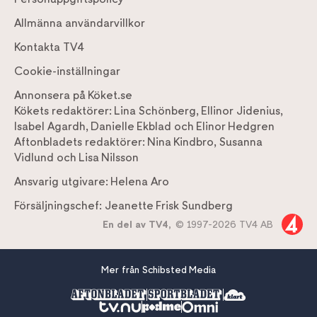
Allmänna användarvillkor
Kontakta TV4
Cookie-inställningar
Annonsera på Köket.se
Kökets redaktörer:
Lina Schönberg
,
Ellinor Jidenius
,
Isabel Agardh
,
Danielle Ekblad
och
Elinor Hedgren
Aftonbladets redaktörer:
Nina Kindbro
,
Susanna
Vidlund
och
Lisa Nilsson
Ansvarig utgivare:
Helena Aro
Försäljningschef:
Jeanette Frisk Sundberg
En del av TV4,
© 1997-2026 TV4 AB
Mer från Schibsted Media