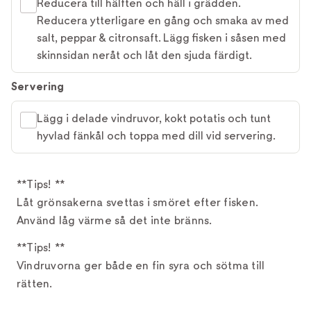
Reducera till hälften och häll i grädden.
Reducera ytterligare en gång och smaka av med
salt, peppar & citronsaft. Lägg fisken i såsen med
skinnsidan neråt och låt den sjuda färdigt.
Servering
Lägg i delade vindruvor, kokt potatis och tunt
hyvlad fänkål och toppa med dill vid servering.
**Tips! **
Låt grönsakerna svettas i smöret efter fisken.
Använd låg värme så det inte bränns.
**Tips! **
Vindruvorna ger både en fin syra och sötma till
rätten.