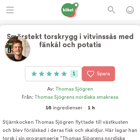
Smörstekt torskrygg i vitvinssås med
fänkål och potatis
Foto:
Gustav Björlin
1
Spara
Betyg: 5 av 5 (1 röster)
Av:
Thomas Sjögren
Från:
Thomas Sjögrens nordiska smakresa
16
ingredienser
1 h
Stjärnkocken Thomas Sjögren flyttade till västkusten
och blev förälskad i deras fisk och skaldjur. Här lagar han
torsk i sin programserie ”Thomas Sjögrens nordiska