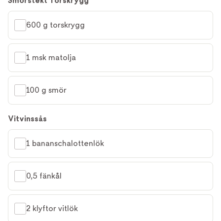
Smörstekt Torskrygg
600 g torskrygg
1 msk matolja
100 g smör
Vitvinssås
1 bananschalottenlök
0,5 fänkål
2 klyftor vitlök