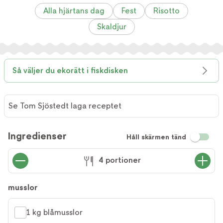
Alla hjärtans dag
Fest
Risotto
Skaldjur
Så väljer du ekorätt i fiskdisken
Se Tom Sjöstedt laga receptet
Se Tom
Sjöstedt
Ingredienser
Håll skärmen tänd
laga
receptet
4 portioner
musslor
1 kg blåmusslor