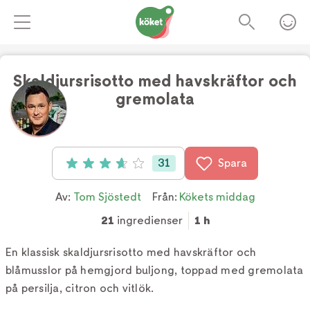
Skaldjursrisotto med havskräftor och
gremolata
Foto:
TV4
31
Spara
Betyg: 3.7 av 5 (31 röster)
Av:
Tom Sjöstedt
Från:
Kökets middag
21
ingredienser
1 h
En klassisk skaldjursrisotto med havskräftor och
blåmusslor på hemgjord buljong, toppad med gremolata
på persilja, citron och vitlök.