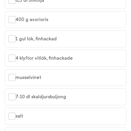
0,5 dl olivolja
400 g avorioris
1 gul lök, finhackad
4 klyftor vitlök, finhackade
musselvinet
7-10 dl skaldjursbuljong
salt