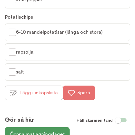
Potatischips
6-10 mandelpotatisar (långa och stora)
rapsolja
salt
Lägg i inköpslista
Spara
Gör så här
Håll skärmen tänd
Öppna matlagningsläget