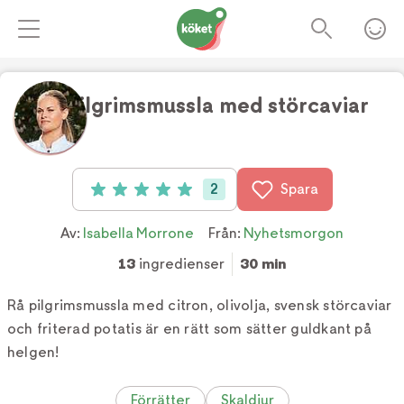
Rå pilgrimsmussla med störcaviar
Foto:
TV4
2
Spara
Betyg: 5 av 5 (2 röster)
Av:
Isabella Morrone
Från:
Nyhetsmorgon
13
ingredienser
30 min
Rå pilgrimsmussla med citron, olivolja, svensk störcaviar
och friterad potatis är en rätt som sätter guldkant på
helgen!
Förrätter
Skaldjur