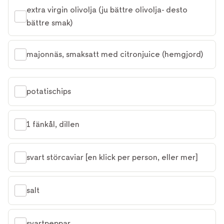
extra virgin olivolja (ju bättre olivolja- desto 
bättre smak)
majonnäs, smaksatt med citronjuice (hemgjord)
potatischips
1 fänkål, dillen
svart störcaviar [en klick per person, eller mer]
salt
svartpeppar