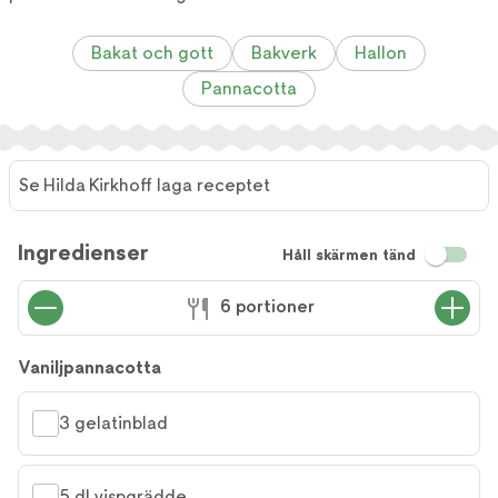
Bakat och gott
Bakverk
Hallon
Pannacotta
Se Hilda Kirkhoff laga receptet
Se Hilda
Kirkhoff
Ingredienser
Håll skärmen tänd
laga
receptet
6 portioner
Vaniljpannacotta
3 gelatinblad
5 dl vispgrädde