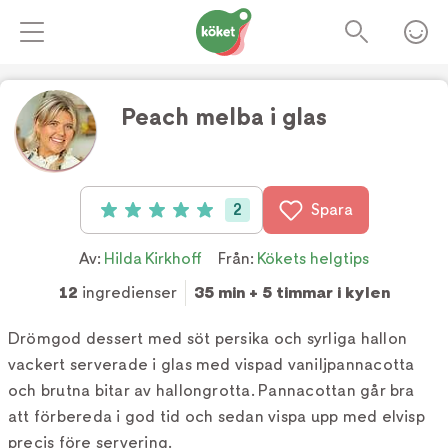
Peach melba i glas
Foto:
TV4
2
Spara
Betyg: 5 av 5 (2 röster)
Av:
Hilda Kirkhoff
Från:
Kökets helgtips
12
ingredienser
35 min + 5 timmar i kylen
Drömgod dessert med söt persika och syrliga hallon
vackert serverade i glas med vispad vaniljpannacotta
och brutna bitar av hallongrotta. Pannacottan går bra
att förbereda i god tid och sedan vispa upp med elvisp
precis före servering.