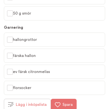
50 g smör
Garnering
hallongrottor
färska hallon
ev färsk citronmeliss
florsocker
Lägg i inköpslista
Spara