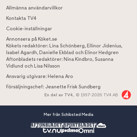
Allmänna användarvillkor
Kontakta TV4
Cookie-inställningar
Annonsera på Köket.se
Kökets redaktörer:
Lina Schönberg
,
Ellinor Jidenius
,
Isabel Agardh
,
Danielle Ekblad
och
Elinor Hedgren
Aftonbladets redaktörer:
Nina Kindbro
,
Susanna
Vidlund
och
Lisa Nilsson
Ansvarig utgivare:
Helena Aro
Försäljningschef:
Jeanette Frisk Sundberg
En del av TV4,
© 1997-2026 TV4 AB
Mer från Schibsted Media