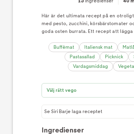
13
ingredienser
40 m
Här är det ultimata recept på en otrolig
med pesto, zucchini, körsbärstomater o
goda osten burrata. Ett recept att lägga 
Buffémat
Italiensk mat
Matl
Pastasallad
Picknick
Vardagsmiddag
Vegeta
Välj rätt vego
Se Siri Barje laga receptet
Se Siri
Barje
Ingredienser