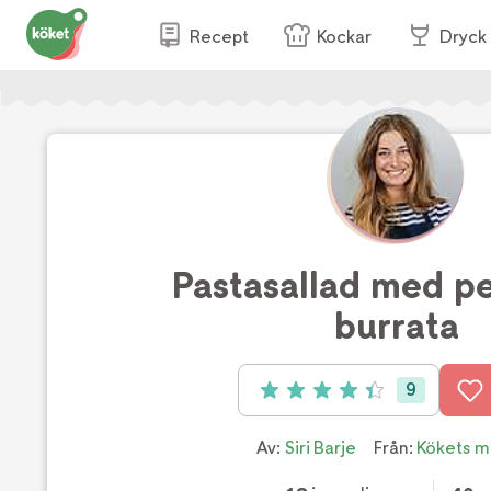
Recept
Kockar
Dryck
Pastasallad med p
burrata
9
Betyg: 4.4 av 5 (9 röster)
Av:
Siri Barje
Från:
Kökets m