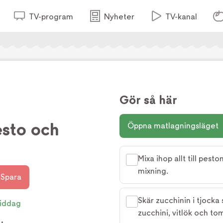
TV-program
Nyheter
TV-kanal
Gör så här
esto och
Öppna matlagningsläget
Mixa ihop allt till pesto
mixning.
Spara
Skär zucchinin i tjocka 
iddag
zucchini, vitlök och tom