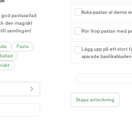
in
Koka pastan al dente e
t god pastasallad
ch den magiskt
till samlingen!
Rör ihop pastan med p
åda
Pasta
Lägg upp på ett stort f
Sallad
sparade basilikabladen
riskt
Skapa anteckning