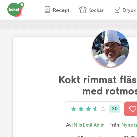
Recept
Kockar
Dryck
Kokt rimmat flä
med rotmo
30
Betyg: 3.5 av 5 (30 röster)
Av:
Nils Emil Ahlin
Från:
Nyhet