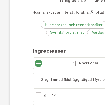
17
ingredienser
2h 5 
Husmanskost är inte att förakta. Ät ofta!
Husmanskost och receptklassiker
Svensk/nordisk mat
Vardag
Ingredienser
4 portioner
2 kg rimmad fläsklägg, sågad i fyra b
1 gul lök