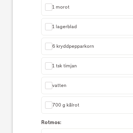
1 morot
1 lagerblad
6 kryddpepparkorn
1 tsk timjan
vatten
700 g kålrot
Rotmos: