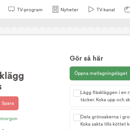
TV-program
Nyheter
TV-kanal
Gör så här
sklägg
Öppna matlagningsläget
s
Lägg fläskläggen i en r
täcker. Koka upp och 
Spara
Dela grönsakerna i grov
smorgon
Koka sakta tills köttet 