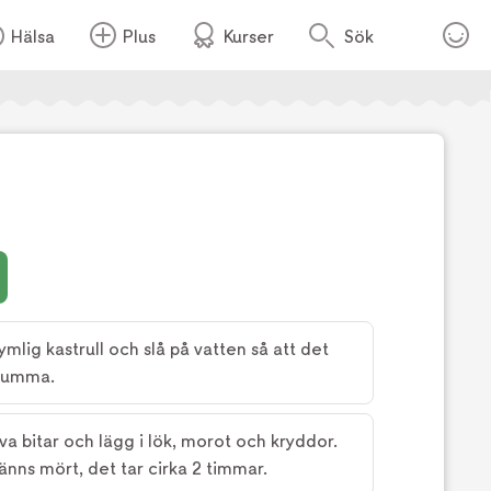
Hälsa
Plus
Kurser
Sök
Foto:
Fredrik Sandin Carlson
ymlig kastrull och slå på vatten så att det
skumma.
a bitar och lägg i lök, morot och kryddor.
känns mört, det tar cirka 2 timmar.