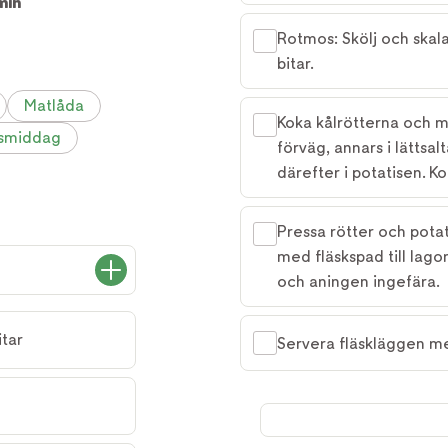
min
Rotmos: Skölj och skala
bitar.
Matlåda
Koka kålrötterna och m
smiddag
förväg, annars i lättsal
därefter i potatisen. Ko
Pressa rötter och potat
med fläskspad till lago
och aningen ingefära.
itar
Servera fläskläggen m