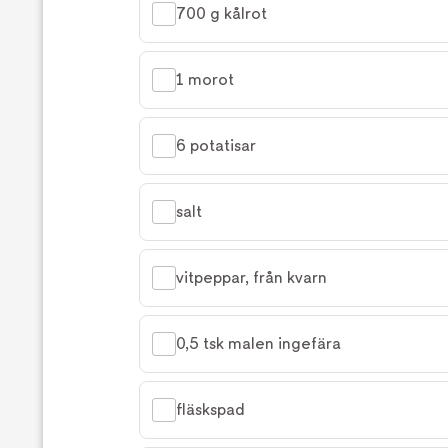
700 g kålrot
1 morot
6 potatisar
salt
vitpeppar, från kvarn
0,5 tsk malen ingefära
fläskspad