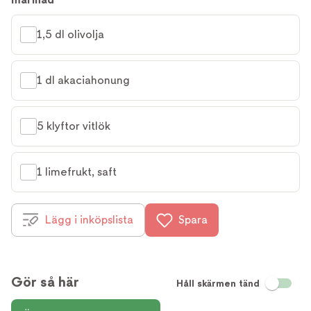
1,5 dl olivolja
1 dl akaciahonung
5 klyftor vitlök
1 limefrukt, saft
Lägg i inköpslista
Spara
Gör så här
Håll skärmen tänd