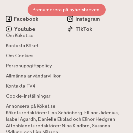
Prenumerera på nyhetsbreven!
Facebook
Instagram
Youtube
TikTok
Om Köket.se
Kontakta Köket
Om Cookies
Personuppgiftspolicy
Allmänna användarvillkor
Kontakta TV4
Cookie-inställningar
Annonsera på Köket.se
Kökets redaktörer:
Lina Schönberg
,
Ellinor Jidenius
,
Isabel Agardh
,
Danielle Ekblad
och
Elinor Hedgren
Aftonbladets redaktörer:
Nina Kindbro
,
Susanna
Vidlund
och
Lisa Nilsson