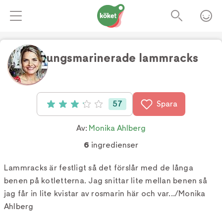
Honungsmarinerade lammracks
Foto:
Johnny Wohlin
57
Spara
Betyg: 3.1 av 5 (57 röster)
Av:
Monika Ahlberg
6
ingredienser
Lammracks är festligt så det förslår med de långa
benen på kotletterna. Jag snittar lite mellan benen så
jag får in lite kvistar av rosmarin här och var.../Monika
Ahlberg