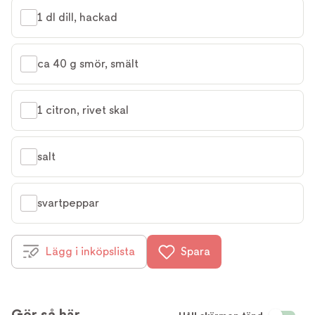
1 dl dill, hackad
ca 40 g smör, smält
1 citron, rivet skal
salt
svartpeppar
Lägg i inköpslista
Spara
Gör så här