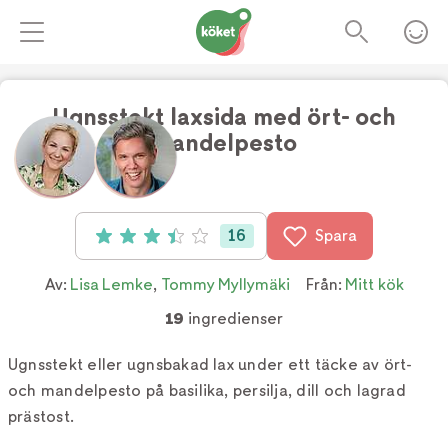
Ugnsstekt laxsida med ört- och
mandelpesto
Foto:
TV4
16
Spara
Betyg: 3.44 av 5 (16 röster)
Av:
Lisa Lemke
,
Tommy Myllymäki
Från:
Mitt kök
19
ingredienser
Ugnsstekt eller ugnsbakad lax under ett täcke av ört-
och mandelpesto på basilika, persilja, dill och lagrad
prästost.