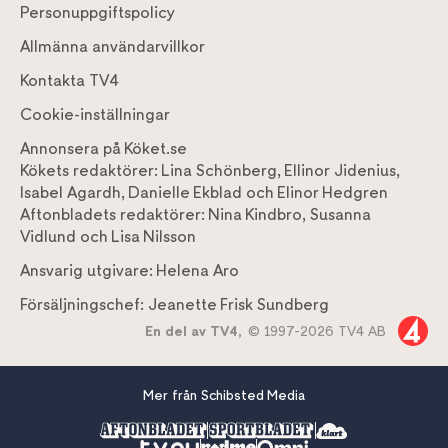
Personuppgiftspolicy
Allmänna användarvillkor
Kontakta TV4
Cookie-inställningar
Annonsera på Köket.se
Kökets redaktörer:
Lina Schönberg
,
Ellinor Jidenius
,
Isabel Agardh
,
Danielle Ekblad
och
Elinor Hedgren
Aftonbladets redaktörer:
Nina Kindbro
,
Susanna
Vidlund
och
Lisa Nilsson
Ansvarig utgivare:
Helena Aro
Försäljningschef:
Jeanette Frisk Sundberg
En del av TV4,
© 1997-2026 TV4 AB
Mer från Schibsted Media