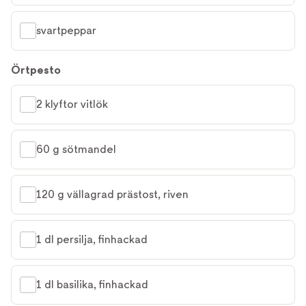
svartpeppar
Örtpesto
2 klyftor vitlök
60 g sötmandel
120 g vällagrad prästost, riven
1 dl persilja, finhackad
1 dl basilika, finhackad