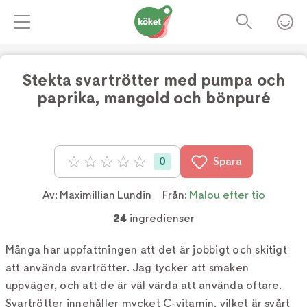
Stekta svartrötter med pumpa och
paprika, mangold och bönpuré
Foto:
Jakob Fridholm
0
Spara
Betyg: 0 av 5
Av:
Maximillian Lundin
Från:
Malou efter tio
24
ingredienser
Många har uppfattningen att det är jobbigt och skitigt
att använda svartrötter. Jag tycker att smaken
uppväger, och att de är väl värda att använda oftare.
Svartrötter innehåller mycket C-vitamin, vilket är svårt