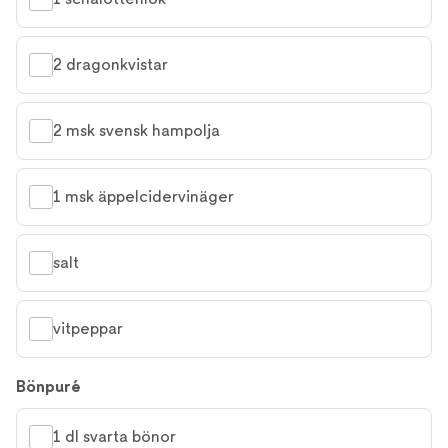
2 dragonkvistar
2 msk svensk hampolja
1 msk äppelcidervinäger
salt
vitpeppar
Bönpuré
1 dl svarta bönor