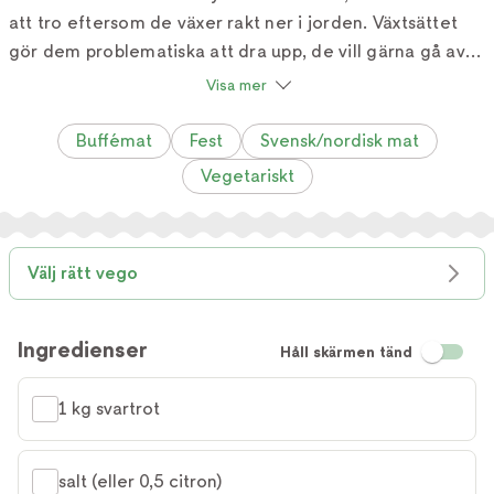
att tro eftersom de växer rakt ner i jorden. Växtsättet
gör dem problematiska att dra upp, de vill gärna gå av
på mitten. Man får ha rätt knyck i handleden när man
Visa mer
skördar. Med sin lätta sötma och krämiga smak gör sig
svartrötter bäst rostade eller stekta.
Buffémat
Fest
Svensk/nordisk mat
Vegetariskt
Välj rätt vego
Ingredienser
Håll skärmen tänd
1 kg svartrot
salt (eller 0,5 citron)