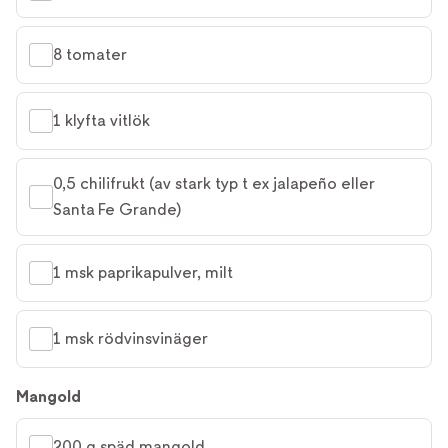
8 tomater
1 klyfta vitlök
0,5 chilifrukt (av stark typ t ex jalapeño eller 
Santa Fe Grande)
1 msk paprikapulver, milt
1 msk rödvinsvinäger
Mangold
200 g späd mangold