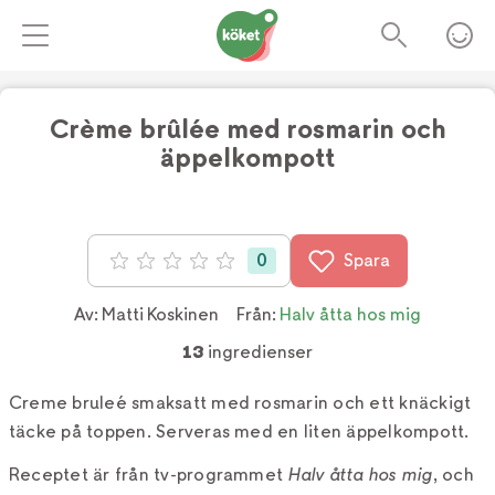
Crème brûlée med rosmarin och
äppelkompott
Foto:
TV4
0
Spara
Betyg: 0 av 5
Av:
Matti Koskinen
Från:
Halv åtta hos mig
13
ingredienser
Creme bruleé smaksatt med rosmarin och ett knäckigt
täcke på toppen. Serveras med en liten äppelkompott.
Receptet är från tv-programmet
Halv åtta hos mig
, och