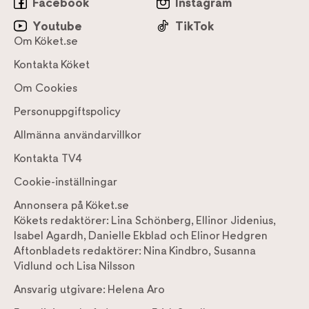
Facebook
Instagram
Youtube
TikTok
Om Köket.se
Kontakta Köket
Om Cookies
Personuppgiftspolicy
Allmänna användarvillkor
Kontakta TV4
Cookie-inställningar
Annonsera på Köket.se
Kökets redaktörer:
Lina Schönberg
,
Ellinor Jidenius
,
Isabel Agardh
,
Danielle Ekblad
och
Elinor Hedgren
Aftonbladets redaktörer:
Nina Kindbro
,
Susanna
Vidlund
och
Lisa Nilsson
Ansvarig utgivare:
Helena Aro