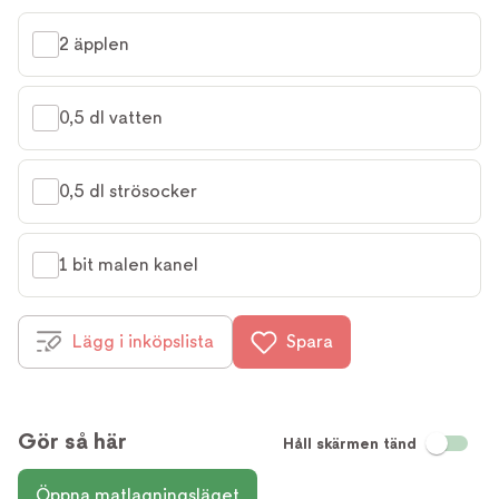
2 äpplen
0,5 dl vatten
0,5 dl strösocker
1 bit malen kanel
Lägg i inköpslista
Spara
Gör så här
Håll skärmen tänd
Öppna matlagningsläget