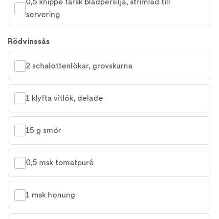
0,5 knippe färsk bladpersilja, strimlad till 
servering
Rödvinssås
2 schalottenlökar, grovskurna
1 klyfta vitlök, delade
15 g smör
0,5 msk tomatpuré
1 msk honung