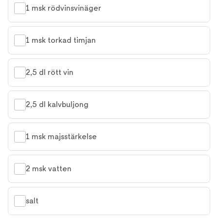
1 msk rödvinsvinäger
1 msk torkad timjan
2,5 dl rött vin
2,5 dl kalvbuljong
1 msk majsstärkelse
2 msk vatten
salt