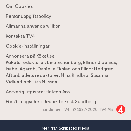
Om Cookies
Personuppgiftspolicy
Allmänna användarvillkor
Kontakta TV4
Cookie-inställningar
Annonsera på Köket.se
Kökets redaktörer:
Lina Schönberg
,
Ellinor Jidenius
,
Isabel Agardh
,
Danielle Ekblad
och
Elinor Hedgren
Aftonbladets redaktörer:
Nina Kindbro
,
Susanna
Vidlund
och
Lisa Nilsson
Ansvarig utgivare:
Helena Aro
Försäljningschef:
Jeanette Frisk Sundberg
En del av TV4,
© 1997-2026 TV4 AB
Mer från Schibsted Media