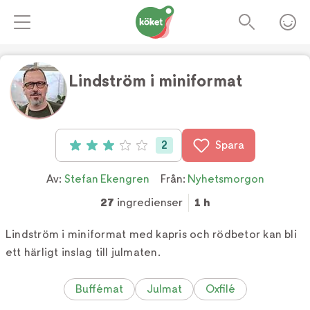
Lindström i miniformat
Foto:
Roland Persson
2
Spara
Betyg: 3 av 5 (2 röster)
Av:
Stefan Ekengren
Från:
Nyhetsmorgon
27
ingredienser
1 h
Lindström i miniformat med kapris och rödbetor kan bli
ett härligt inslag till julmaten.
Buffémat
Julmat
Oxfilé