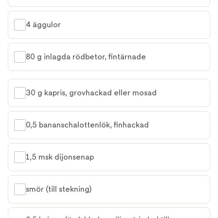
4 äggulor
80 g inlagda rödbetor, fintärnade
30 g kapris, grovhackad eller mosad
0,5 bananschalottenlök, finhackad
1,5 msk dijonsenap
smör (till stekning)