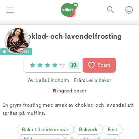
Choklad- och lavendelfrosting
Foto:
TV4
POPULÄRT
10
Spara
Betyg: 4.2 av 5 (10 röster)
Av:
Leila Lindholm
Från:
Leila bakar
8
ingredienser
En grym frosting med smak av choklad och lavendel att
spritsa på muffins.
Baka till midsommar
Bakverk
Fest