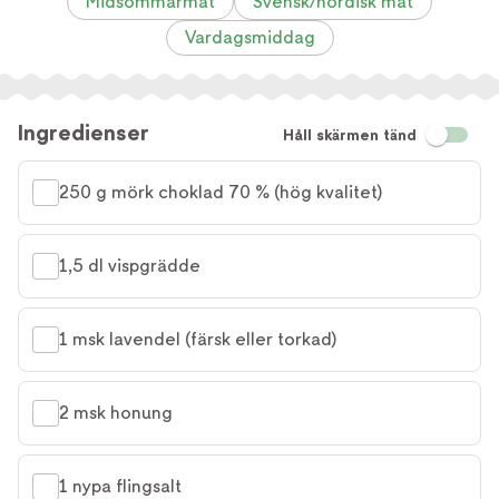
Midsommarmat
Svensk/nordisk mat
Vardagsmiddag
Ingredienser
Håll skärmen tänd
250 g mörk choklad 70 % (hög kvalitet)
1,5 dl vispgrädde
1 msk lavendel (färsk eller torkad)
2 msk honung
1 nypa flingsalt