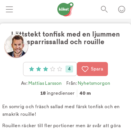
Lättstekt tonfisk med en ljummen
sparrissallad och rouille
Foto:
Mattias Larsson
4
Spara
Betyg: 3 av 5 (4 röster)
Av:
Mattias Larsson
Från:
Nyhetsmorgon
18
ingredienser
40 m
En somrig och fräsch sallad med färsk tonfisk och en
smakrik rouille!
Rouillen räcker till fler portioner men är svår att göra