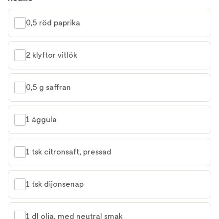
0,5 röd paprika
2 klyftor vitlök
0,5 g saffran
1 äggula
1 tsk citronsaft, pressad
1 tsk dijonsenap
1 dl olja, med neutral smak