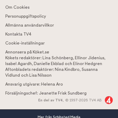
Om Cookies
Personuppgiftspolicy
Allmänna användarvillkor
Kontakta TV4
Cookie-inställningar
Annonsera på Köket.se
Kökets redaktörer:
Lina Schönberg
,
Ellinor Jidenius
,
Isabel Agardh
,
Danielle Ekblad
och
Elinor Hedgren
Aftonbladets redaktörer:
Nina Kindbro
,
Susanna
Vidlund
och
Lisa Nilsson
Ansvarig utgivare:
Helena Aro
Försäljningschef:
Jeanette Frisk Sundberg
En del av TV4,
© 1997-2026 TV4 AB
Mer från Schibsted Media