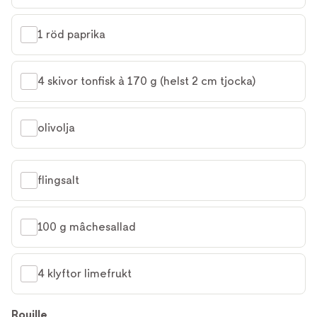
1 röd paprika
4 skivor tonfisk à 170 g (helst 2 cm tjocka)
olivolja
flingsalt
100 g mâchesallad
4 klyftor limefrukt
Rouille