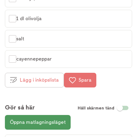
1 dl olivolja
salt
cayennepeppar
Lägg i inköpslista
Spara
Gör så här
Håll skärmen tänd
Öppna matlagningsläget