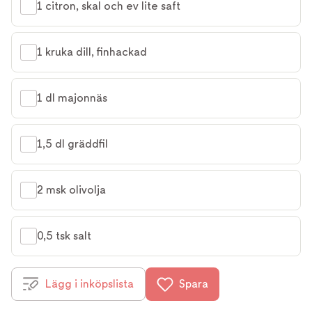
1 citron, skal och ev lite saft
1 kruka dill, finhackad
1 dl majonnäs
1,5 dl gräddfil
2 msk olivolja
0,5 tsk salt
Lägg i inköpslista
Spara