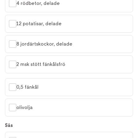
4 rödbetor, delade
12 potatisar, delade
8 jordärtskockor, delade
2 msk stött fänkålsfrö
0,5 fänkål
olivolja
Sås