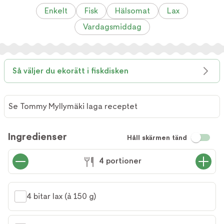
Enkelt
Fisk
Hälsomat
Lax
Vardagsmiddag
Så väljer du ekorätt i fiskdisken
Se Tommy Myllymäki laga receptet
Se
Tommy
Ingredienser
Håll skärmen tänd
Myllymäki
laga
4 portioner
receptet
4 bitar lax (à 150 g)