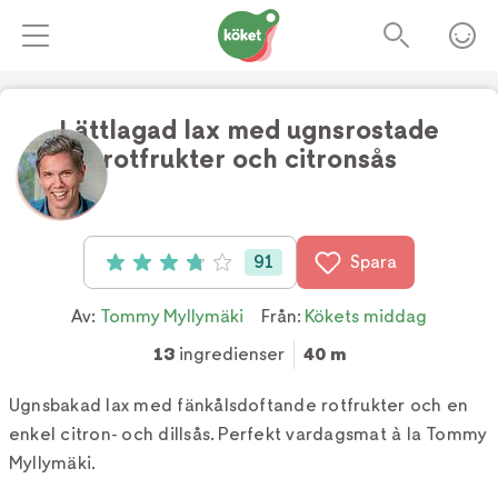
Lättlagad lax med ugnsrostade
rotfrukter och citronsås
Foto:
TV4
91
Spara
Betyg: 3.8 av 5 (91 röster)
Av:
Tommy Myllymäki
Från:
Kökets middag
13
ingredienser
40 m
Ugnsbakad lax med fänkålsdoftande rotfrukter och en
enkel citron- och dillsås. Perfekt vardagsmat à la Tommy
Myllymäki.