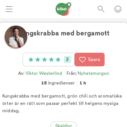
Kungskrabba med bergamott
Foto:
Tv4
2
Spara
Betyg: 5 av 5 (2 röster)
Av:
Viktor Westerlind
Från:
Nyhetsmorgon
15
ingredienser
1 h
Kungskrabba med bergamott, grön chili och aromatiska
örter är en rätt som passar perfekt till helgens mysiga
middag.
Skaldjur