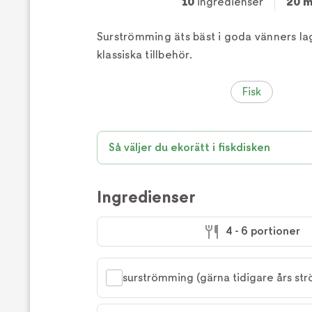
10
ingredienser
20 m
Surströmming äts bäst i goda vänners lag
klassiska tillbehör.
Fisk
Så väljer du ekorätt i fiskdisken
Ingredienser
4 - 6 portioner
surströmming (gärna tidigare års st