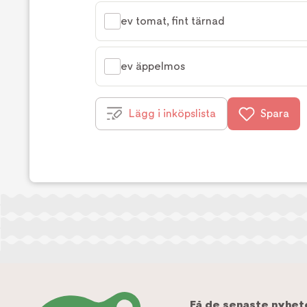
ev tomat, fint tärnad
ev äppelmos
Lägg i inköpslista
Spara
Få de senaste nyhet