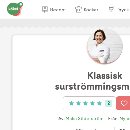
Recept
Kockar
Dryck
Klassisk
surströmmingsm
2
Betyg: 5 av 5 (2 röster)
Av:
Malin Söderström
Från:
Nyh