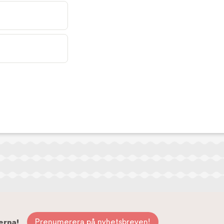
Prenumerera på nyhetsbreven!
erna!