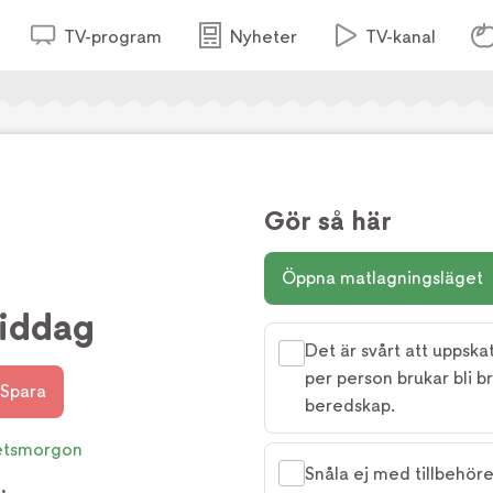
TV-program
Nyheter
TV-kanal
Gör så här
Öppna matlagningsläget
iddag
Det är svårt att uppsk
per person brukar bli br
Spara
beredskap.
etsmorgon
Snåla ej med tillbehöre