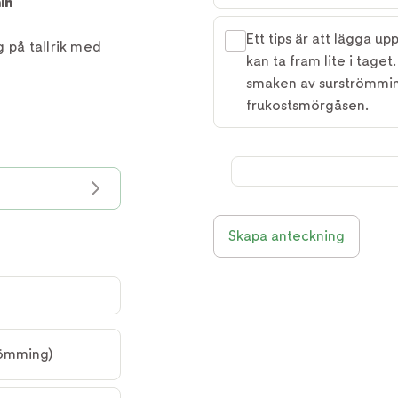
in
Ett tips är att lägga up
 på tallrik med
kan ta fram lite i tage
smaken av surströmming
frukostsmörgåsen.
Skapa anteckning
römming)