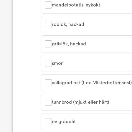
mandelpotatis, nykokt
rödlök, hackad
gräslök, hackad
smör
vällagrad ost (t.ex. Västerbottensost)
tunnbröd (mjukt eller hårt)
ev gräddfil