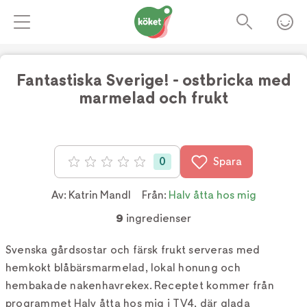
Fantastiska Sverige! - ostbricka med
marmelad och frukt
Foto:
TV4
0
Spara
Betyg: 0 av 5
Av:
Katrin Mandl
Från:
Halv åtta hos mig
9
ingredienser
Svenska gårdsostar och färsk frukt serveras med
hemkokt blåbärsmarmelad, lokal honung och
hembakade nakenhavrekex. Receptet kommer från
programmet Halv åtta hos mig i TV4, där glada