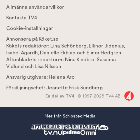
Allmänna användarvillkor
Kontakta TV4
Cookie-inställningar
Annonsera på Köket.se
Kökets redaktörer:
Lina Schönberg
,
Ellinor Jidenius
,
Isabel Agardh
,
Danielle Ekblad
och
Elinor Hedgren
Aftonbladets redaktörer:
Nina Kindbro
,
Susanna
Vidlund
och
Lisa Nilsson
Ansvarig utgivare:
Helena Aro
Försäljningschef:
Jeanette Frisk Sundberg
En del av TV4,
© 1997-2026 TV4 AB
Mer från Schibsted Media