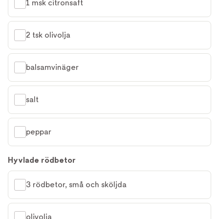
1 msk citronsaft
2 tsk olivolja
balsamvinäger
salt
peppar
Hyvlade rödbetor
3 rödbetor, små och sköljda
olivolja