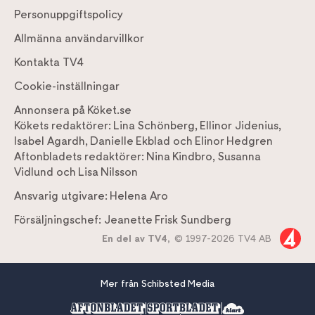
Personuppgiftspolicy
Allmänna användarvillkor
Kontakta TV4
Cookie-inställningar
Annonsera på Köket.se
Kökets redaktörer:
Lina Schönberg
,
Ellinor Jidenius
,
Isabel Agardh
,
Danielle Ekblad
och
Elinor Hedgren
Aftonbladets redaktörer:
Nina Kindbro
,
Susanna
Vidlund
och
Lisa Nilsson
Ansvarig utgivare:
Helena Aro
Försäljningschef:
Jeanette Frisk Sundberg
En del av TV4,
© 1997-2026 TV4 AB
Mer från Schibsted Media