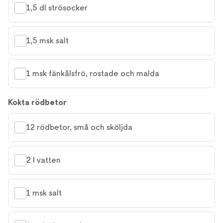
1,5 dl strösocker
1,5 msk salt
1 msk fänkålsfrö, rostade och malda
Kokta rödbetor
12 rödbetor, små och sköljda
2 l vatten
1 msk salt