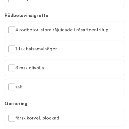
Rödbetsvinaigrette
4 rödbetor, stora råjuicade i råsaftcentrifug
1 tsk balsamvinäger
3 msk olivolja
salt
Garnering
färsk körvel, plockad