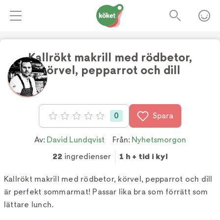
Kallrökt makrill med rödbetor,
körvel, pepparrot och dill
Foto:
Tv4
0
Spara
Betyg: 0 av 5
Av:
David Lundqvist
Från:
Nyhetsmorgon
22
ingredienser
1 h + tid i kyl
Kallrökt makrill med rödbetor, körvel, pepparrot och dill
är perfekt sommarmat! Passar lika bra som förrätt som
lättare lunch.